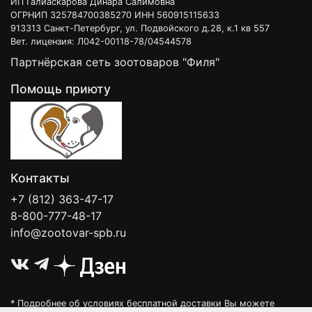
ИП Галиаскарова Динара Салимовна
ОГРНИП 325784700385270 ИНН 560915115633
913313 Санкт-Петербург, ул. Подвойского д.28, к.1 кв 557
Вет. лицензия: Л042-00118-78/04544578
Партнёрская сеть зоотоваров "Филя"
Помощь приюту
Контакты
+7 (812) 363-47-17
8-800-777-48-17
info@zootovar-spb.ru
* Подробнее об условиях бесплатной доставки Вы можете