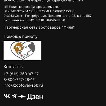
190109, г. Санкт-Петербург, ул. Курляндская д.4 кв.7
ИП Галиаскарова Динара Салимовна
ОГРНИП 325784700385270 ИНН 560915115633
913313 Санкт-Петербург, ул. Подвойского д.28, к.1 кв 557
Вет. лицензия: Л042-00118-78/04544578
Партнёрская сеть зоотоваров "Филя"
Помощь приюту
Контакты
+7 (812) 363-47-17
8-800-777-48-17
info@zootovar-spb.ru