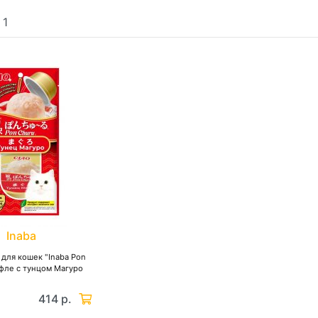
:
1
Inaba
для кошек "Inaba Pon
фле с тунцом Магуро
414 р.