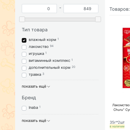
-
Товаров
Тип товара
1
влажный корм
94
лакомство
1
игрушка
1
витаминный комплекс
20
дополнительный корм
3
травка
показать ещё
Бренд
Лакомство 
1
Inaba
Churu" Су
показать ещё
35г*2шт
в наличии