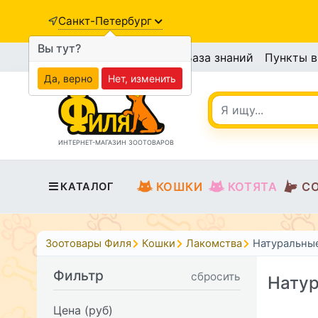
Санкт-Петербург
Вы тут?
База знаний
Пункты 
Да, верно
Нет, изменить
ИНТЕРНЕТ-МАГАЗИН ЗООТОВАРОВ
КОШКИ
КОТЯТА
С
КАТАЛОГ
Зоотовары Филя
Кошки
Лакомства
Натуральны
Фильтр
сбросить
Натур
Цена (руб)