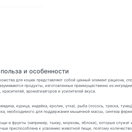
 польза и особенности
комства для кошек представляют собой ценный элемент рациона, спо
разумеваются продукты, изготовленные преимущественно из ингреди
, красителей, ароматизаторов и усилителей вкуса.
ядина, курица, индейка, кролик, утка), рыба (лосось, треска, тунец
ка, необходимого для поддержания мышечной массы, синтеза ферме
щи и фрукты (например, тыкву, морковь, яблоки), которые служат 
лучше приспособлена к усвоению животной пищи, поэтому количеств