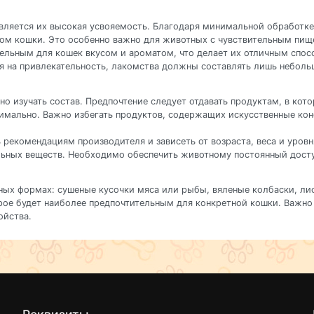
ляется их высокая усвояемость. Благодаря минимальной обработке 
мом кошки. Это особенно важно для животных с чувствительным пищ
тельным для кошек вкусом и ароматом, что делает их отличным спо
я на привлекательность, лакомства должны составлять лишь небольш
 изучать состав. Предпочтение следует отдавать продуктам, в кото
мально. Важно избегать продуктов, содержащих искусственные конс
рекомендациям производителя и зависеть от возраста, веса и уров
льных веществ. Необходимо обеспечить животному постоянный досту
ных формах: сушеные кусочки мяса или рыбы, вяленые колбаски, ли
рое будет наиболее предпочтительным для конкретной кошки. Важно 
ойства.