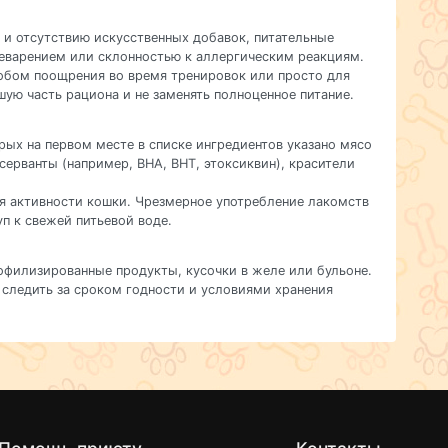
и отсутствию искусственных добавок, питательные
еварением или склонностью к аллергическим реакциям.
собом поощрения во время тренировок или просто для
ую часть рациона и не заменять полноценное питание.
рых на первом месте в списке ингредиентов указано мясо
ерванты (например, BHA, BHT, этоксиквин), красители
ня активности кошки. Чрезмерное употребление лакомств
п к свежей питьевой воде.
офилизированные продукты, кусочки в желе или бульоне.
следить за сроком годности и условиями хранения