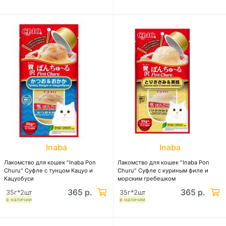
Inaba
Inaba
Лакомство для кошек "Inaba Pon
Лакомство для кошек "Inaba Pon
Churu" Суфле с тунцом Кацуо и
Churu" Суфле с куриным филе и
Кацуобуси
морским гребешком
365 р.
365 р.
35г*2шт
35г*2шт
в наличии
в наличии