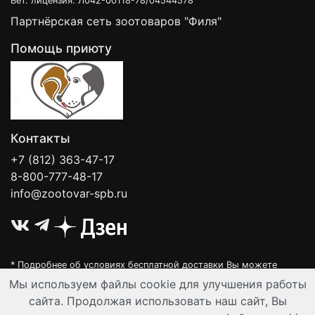
Вет. лицензия: Л042-00118-78/04544578
Партнёрская сеть зоотоваров "Филя"
Помощь приюту
Контакты
+7 (812) 363-47-17
8-800-777-48-17
info@zootovar-spb.ru
* Подробнее об условиях бесплатной доставки Вы можете
узнать на нашей
интерактивной карте
.
Мы используем файлы cookie для улучшения работы
Интернет-зоомагазин "Филя". Контент на сайте предназначен для
сайта. Продолжая использовать наш сайт, Вы
лиц старше 16 лет. Все данные представленные на сайте