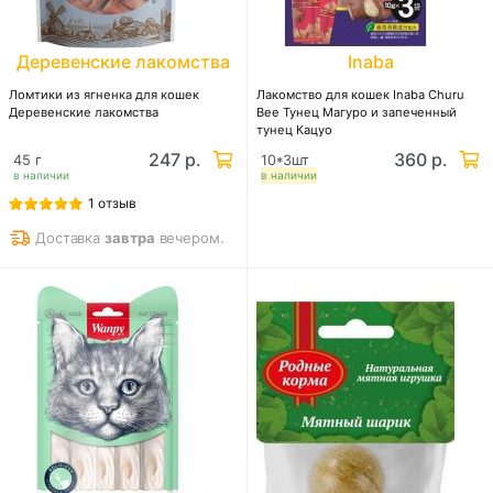
Деревенские лакомства
Inaba
Ломтики из ягненка для кошек
Лакомство для кошек Inaba Churu
Деревенские лакомства
Bee Тунец Магуро и запеченный
тунец Кацуо
247 р.
360 р.
45 г
10*3шт
в наличии
в наличии
1 отзыв
Доставка
завтра
вечером.