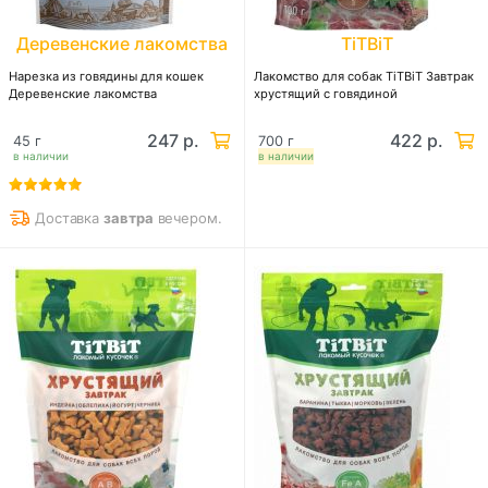
Деревенские лакомства
TiTBiT
Нарезка из говядины для кошек
Лакомство для собак TiTBiT Завтрак
Деревенские лакомства
хрустящий с говядиной
247 р.
422 р.
45 г
700 г
в наличии
в наличии
Доставка
завтра
вечером.