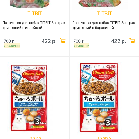
TiTBiT
TiTBiT
Лакомство для собак TiTBiT Завтрак
Лакомство для собак TiTBiT Завтрак
хрустящий с индейкой
хрустящий с бараниной
422 р.
422 р.
700 г
700 г
в наличии
в наличии
Inaba
Inaba