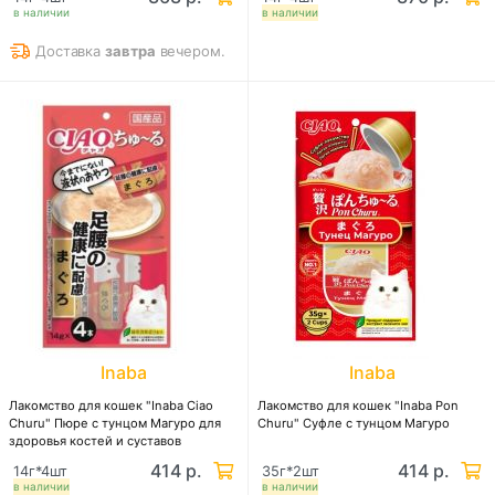
в наличии
в наличии
Доставка
завтра
вечером.
Inaba
Inaba
Лакомство для кошек "Inaba Ciao
Лакомство для кошек "Inaba Pon
Churu" Пюре с тунцом Магуро для
Churu" Суфле с тунцом Магуро
здоровья костей и суставов
414 р.
414 р.
14г*4шт
35г*2шт
в наличии
в наличии