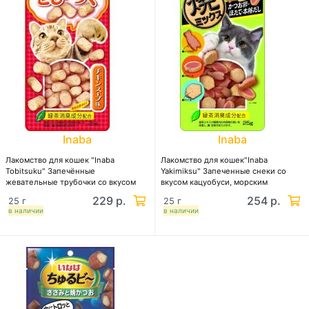
Inaba
Inaba
Лакомство для кошек "Inaba
Лакомство для кошек"Inaba
Tobitsuku" Запечённые
Yakimiksu" Запеченные снеки cо
жевательные трубочки cо вкусом
вкусом кацуобуси, морским
куриного бульона
гребешком и наваристым бульоном
229 р.
254 р.
25 г
25 г
в наличии
в наличии