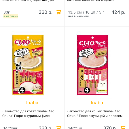
360 р.
424 р.
30г
13,5 см / 10 шт / 5 г
в наличии
нет в наличии
Inaba
Inaba
Лакомство для котят "Inaba Ciao
Лакомство для кошек "Inaba Ciao
Churu" Пюре с куриным филе
Churu" Пюре с курицей и лососем
363 р.
370 р.
14г*4шт
14г*4шт