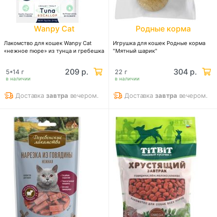
Wanpy Cat
Родные корма
Лакомство для кошек Wanpy Cat
Игрушка для кошек Родные корма
«нежное пюре» из тунца и гребешка
"Мятный шарик"
209 р.
304 р.
5*14 г
22 г
в наличии
в наличии
Доставка
завтра
вечером.
Доставка
завтра
вечером.