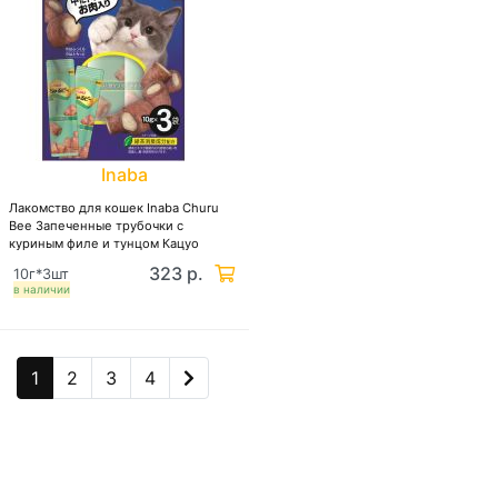
Inaba
Лакомство для кошек Inaba Churu
Bee Запеченные трубочки с
куриным филе и тунцом Кацуо
323 р.
10г*3шт
в наличии
1
2
3
4