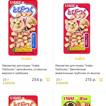
Inaba
Inaba
Лакомство для кошек "Inaba
Лакомство для кошек "Inaba
Tobitsuku" запечённое, cо вкусом
Tobitsuku" Запечённые
морского гребешка
жевательные трубочки со вкусом
кацуобуси
254 р.
215 р.
25 г
25 г
в наличии
в наличии