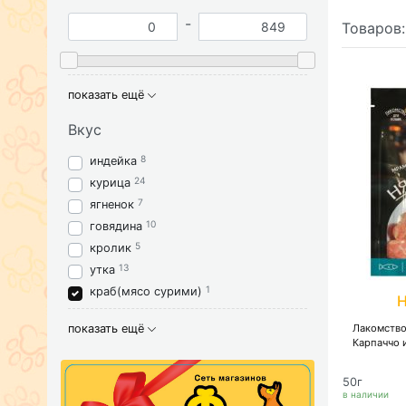
-
Товаров
показать ещё
Вкус
8
индейка
24
курица
7
ягненок
10
говядина
5
кролик
13
утка
1
краб(мясо сурими)
показать ещё
Лакомство
Карпаччо 
50г
в наличии