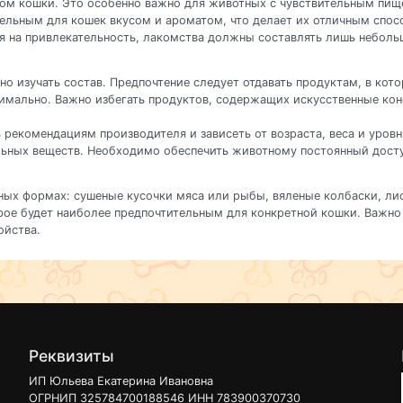
мом кошки. Это особенно важно для животных с чувствительным пищ
тельным для кошек вкусом и ароматом, что делает их отличным спо
я на привлекательность, лакомства должны составлять лишь небольш
 изучать состав. Предпочтение следует отдавать продуктам, в кото
мально. Важно избегать продуктов, содержащих искусственные конс
рекомендациям производителя и зависеть от возраста, веса и уров
льных веществ. Необходимо обеспечить животному постоянный досту
ных формах: сушеные кусочки мяса или рыбы, вяленые колбаски, ли
рое будет наиболее предпочтительным для конкретной кошки. Важно 
ойства.
Реквизиты
ИП Юльева Екатерина Ивановна
ОГРНИП 325784700188546 ИНН 783900370730