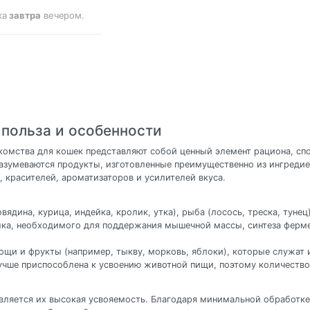
ка
завтра
вечером.
 польза и особенности
комства для кошек представляют собой ценный элемент рациона, спо
разумеваются продукты, изготовленные преимущественно из ингреди
, красителей, ароматизаторов и усилителей вкуса.
ядина, курица, индейка, кролик, утка), рыба (лосось, треска, тунец
ка, необходимого для поддержания мышечной массы, синтеза ферме
щи и фрукты (например, тыкву, морковь, яблоки), которые служат 
лучше приспособлена к усвоению животной пищи, поэтому количеств
ляется их высокая усвояемость. Благодаря минимальной обработке 