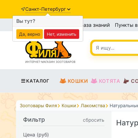
Санкт-Петербург
Вы тут?
База знаний
Пункты 
Да, верно
Нет, изменить
ИНТЕРНЕТ-МАГАЗИН ЗООТОВАРОВ
КОШКИ
КОТЯТА
С
КАТАЛОГ
Зоотовары Филя
Кошки
Лакомства
Натуральны
Фильтр
сбросить
Натур
Цена (руб)