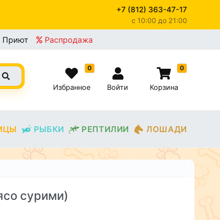
+7 (812) 363-47-17
c 10:00 до 21:00
Приют
Распродажа
0
0
Избранное
Войти
Корзина
ИЦЫ
РЫБКИ
РЕПТИЛИИ
ЛОШАДИ
ясо сурими)