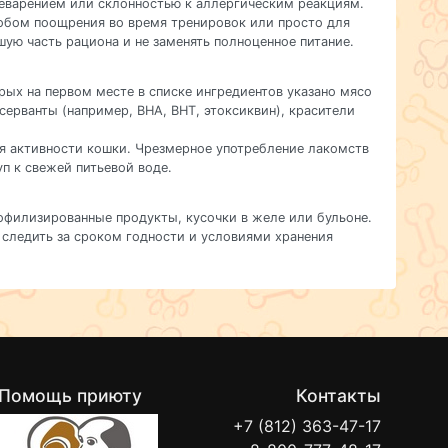
еварением или склонностью к аллергическим реакциям.
собом поощрения во время тренировок или просто для
ую часть рациона и не заменять полноценное питание.
рых на первом месте в списке ингредиентов указано мясо
ерванты (например, BHA, BHT, этоксиквин), красители
ня активности кошки. Чрезмерное употребление лакомств
п к свежей питьевой воде.
офилизированные продукты, кусочки в желе или бульоне.
следить за сроком годности и условиями хранения
Помощь приюту
Контакты
+7 (812) 363-47-17