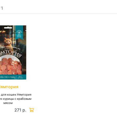
:
1
Нямтория
 для кошек Нямтория
из курицы с крабовым
мясом
271 р.