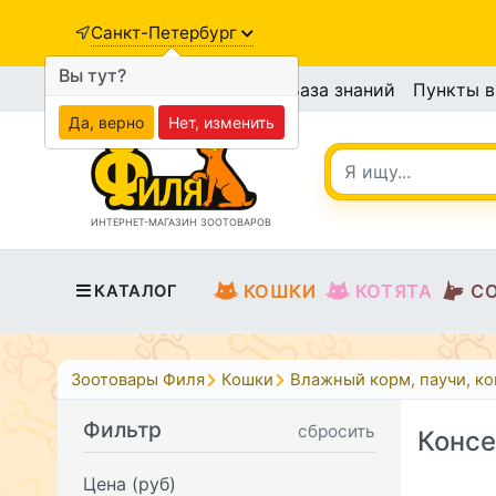
Санкт-Петербург
Вы тут?
База знаний
Пункты 
Да, верно
Нет, изменить
ИНТЕРНЕТ-МАГАЗИН ЗООТОВАРОВ
КОШКИ
КОТЯТА
С
КАТАЛОГ
Зоотовары Филя
Кошки
Влажный корм, паучи, к
Фильтр
сбросить
Консе
Цена (руб)