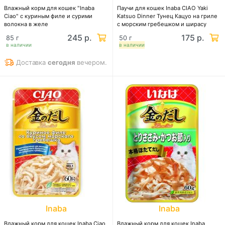
Влажный корм для кошек "Inaba
Паучи для кошек Inaba CIAO Yaki
Ciao" с куриным филе и сурими
Katsuo Dinner Тунец Кацуо на гриле
волокна в желе
с морским гребешком и ширасу
245 р.
175 р.
85 г
50 г
в наличии
в наличии
Доставка
сегодня
вечером.
Inaba
Inaba
Влажный корм для кошек Inaba Ciao
Влажный корм для кошек Inaba