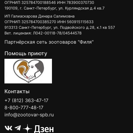
ОГРНИП 325784700188546 ИНН 783900370730
190109, г. Санкт-Петербург, ул. Курляндская д.4 кв.7
ИП Галиаскарова Динара Салимовна
ОГРНИП 325784700385270 ИНН 560915115633
913313 Санкт-Петербург, ул. Подвойского д.28, к.1 кв 557
Вет. лицензия: Л042-00118-78/04544578
Партнёрская сеть зоотоваров "Филя"
Помощь приюту
Контакты
+7 (812) 363-47-17
8-800-777-48-17
info@zootovar-spb.ru