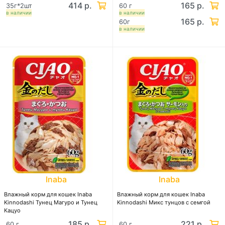
414 р.
165 р.
35г*2шт
60 г
в наличии
в наличии
165 р.
60г
в наличии
Inaba
Inaba
Влажный корм для кошек Inaba
Влажный корм для кошек Inaba
Kinnodashi Тунец Магуро и Тунец
Kinnodashi Микс тунцов с семгой
Кацуо
185 р.
221 р.
60 г
60 г