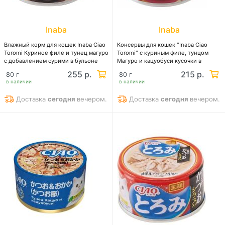
Inaba
Inaba
Влажный корм для кошек Inaba Ciao
Консервы для кошек "Inaba Ciao
Toromi Куриное филе и тунец магуро
Toromi" с куриным филе, тунцом
с добавлением сурими в бульоне
Магуро и кацуобуси кусочки в
бульоне
255 р.
215 р.
80 г
80 г
в наличии
в наличии
Доставка
сегодня
вечером.
Доставка
сегодня
вечером.