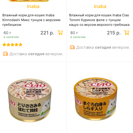
Inaba
Inaba
Влажный корм для кошек Inaba
Влажный корм для кошек Inaba Ciao
Kinnodashi Микс тунцов с морским
Toromi Куриное филе с тунцом
гребешком
кацуо со вкусом морского гребешка
в бульоне
221 р.
215 р.
60 г
80 г
в наличии
в наличии
Доставка
сегодня
вечером.
Доставка
сегодня
вечером.