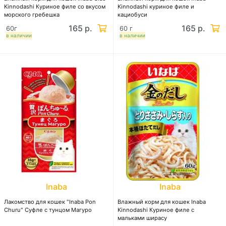
Kinnodashi Куриное филе со вкусом
Kinnodashi куриное филе и
морского гребешка
кациобуси
165 р.
165 р.
60г
60 г
в наличии
в наличии
Inaba
Inaba
Лакомство для кошек "Inaba Pon
Влажный корм для кошек Inaba
Churu" Суфле с тунцом Магуро
Kinnodashi Куриное филе с
мальками ширасу