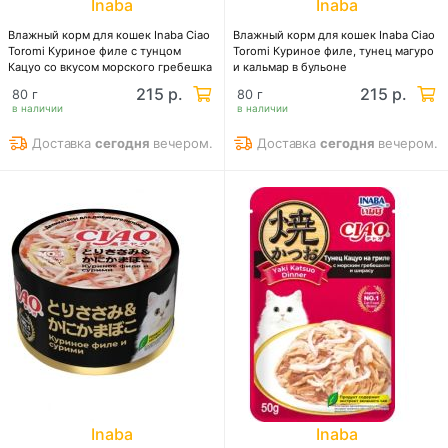
Inaba
Inaba
Влажный корм для кошек Inaba Ciao
Влажный корм для кошек Inaba Ciao
Toromi Куриное филе с тунцом
Toromi Куриное филе, тунец магуро
Кацуо со вкусом морского гребешка
и кальмар в бульоне
215 р.
215 р.
80 г
80 г
в наличии
в наличии
Доставка
сегодня
вечером.
Доставка
сегодня
вечером.
Inaba
Inaba