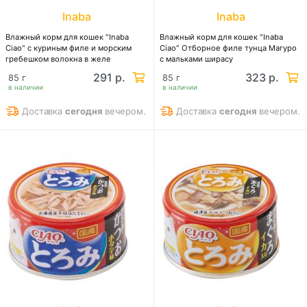
Inaba
Inaba
Влажный корм для кошек "Inaba
Влажный корм для кошек "Inaba
Ciao" с куриным филе и морским
Ciao" Отборное филе тунца Магуро
гребешком волокна в желе
с мальками ширасу
291 р.
323 р.
85 г
85 г
в наличии
в наличии
Доставка
сегодня
вечером.
Доставка
сегодня
вечером.