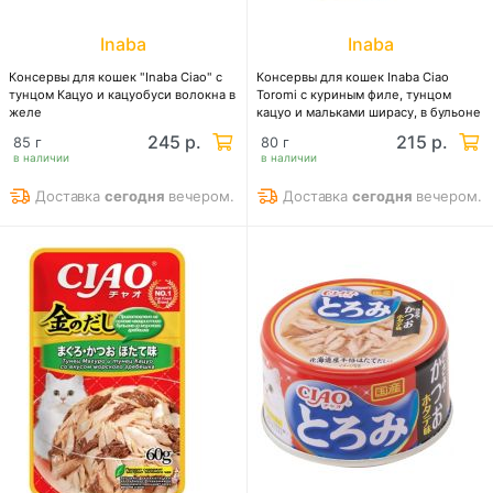
Inaba
Inaba
Консервы для кошек "Inaba Ciao" с
Консервы для кошек Inaba Ciao
тунцом Кацуо и кацуобуси волокна в
Toromi с куриным филе, тунцом
желе
кацуо и мальками ширасу, в бульоне
245 р.
215 р.
85 г
80 г
в наличии
в наличии
Доставка
сегодня
вечером.
Доставка
сегодня
вечером.