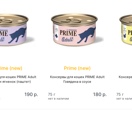
rime (new)
Prime (new)
ля кошек PRIME Adult
Консервы для кошек PRIME Adult
Консерв
и ягненок (паштет)
Говядина в соусе
190 р.
180 р.
75 г
75 г
и
нет в наличии
нет в нал