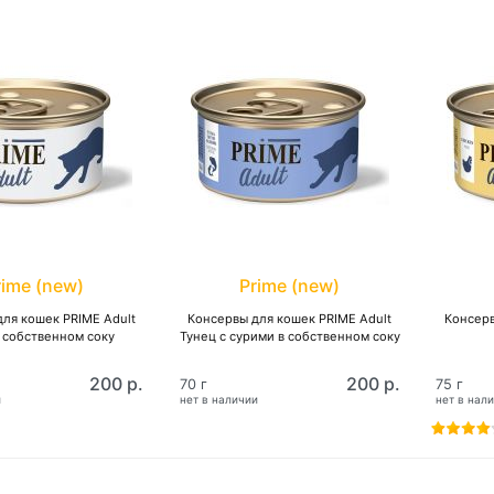
rime (new)
Prime (new)
ля кошек PRIME Adult
Консервы для кошек PRIME Adult
Консерв
 собственном соку
Тунец с сурими в собственном соку
200 р.
200 р.
70 г
75 г
и
нет в наличии
нет в нал