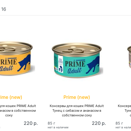
:
16
rime (new)
Prime (new)
ля кошек PRIME Adult
Консервы для кошек PRIME Adult
Консерв
анасом в собственном
Тунец с сибасом и ананасом в
Тун
соку
собственном соку
220 р.
220 р.
85 г
85 г
и
нет в наличии
нет в нал