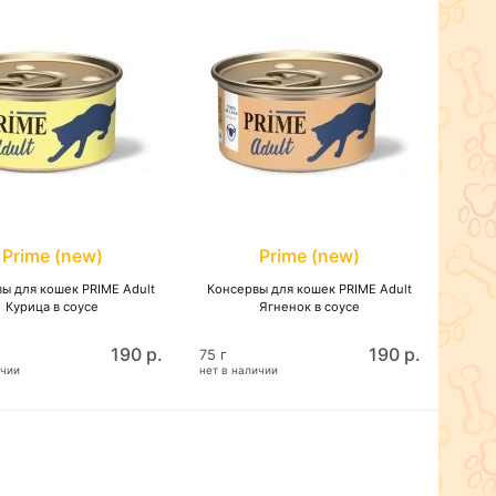
Prime (new)
Prime (new)
ы для кошек PRIME Adult
Консервы для кошек PRIME Adult
Курица в соусе
Ягненок в соусе
190 р.
190 р.
75 г
ичии
нет в наличии