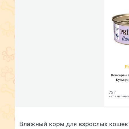
P
Консервы д
Курица 
75 г
нет в наличи
Влажный корм для взрослых кошек