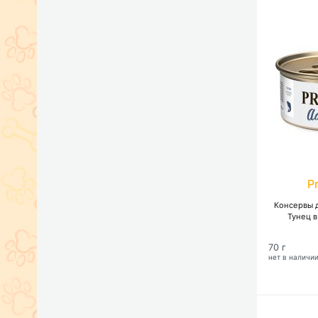
P
Консервы д
Тунец в
70 г
нет в наличи