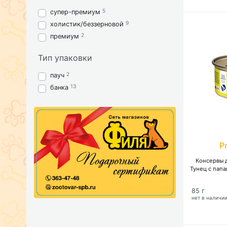
5
супер-премиум
9
холистик/беззерновой
2
премиум
Тип упаковки
2
пауч
13
банка
P
Консервы д
Тунец с папа
85 г
нет в наличи