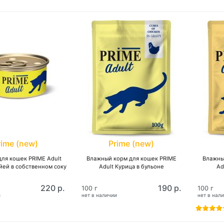
rime (new)
Prime (new)
ля кошек PRIME Adult
Влажный корм для кошек PRIME
Влажны
йей в собственном соку
Adult Курица в бульоне
Ad
220 р.
190 р.
100 г
100 г
и
нет в наличии
нет в нал