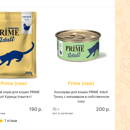
Prime (new)
Prime (new)
й корм для кошек PRIME
Консервы для кошек PRIME Adult
ult Курица (паштет)
Тунец с кальмаром в собственном
соку
190 р.
200 р.
70 г
ичии
нет в наличии
1 отзыв