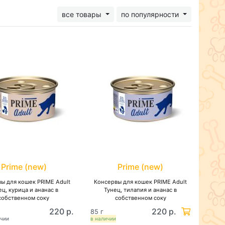
все товары
по популярности
Prime (new)
Prime (new)
ы для кошек PRIME Adult
Консервы для кошек PRIME Adult
ец, курица и ананас в
Тунец, тилапия и ананас в
собственном соку
собственном соку
220 р.
220 р.
85 г
ичии
в наличии