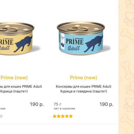
Prime (new)
Prime (new)
ы для кошек PRIME Adult
Консервы для кошек PRIME Adult
Курица (паштет)
Курица и говядина (паштет)
190 р.
190 р.
75 г
ичии
нет в наличии