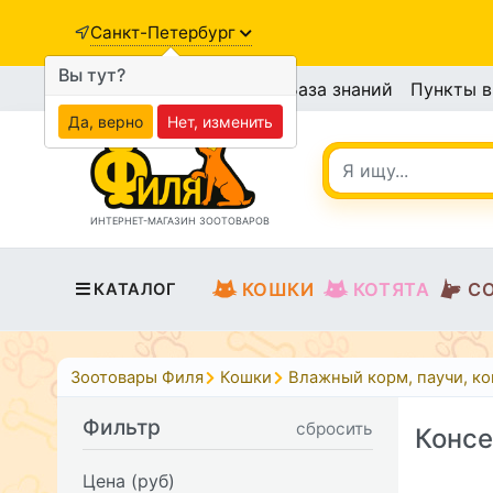
Санкт-Петербург
Вы тут?
База знаний
Пункты 
Да, верно
Нет, изменить
ИНТЕРНЕТ-МАГАЗИН ЗООТОВАРОВ
КОШКИ
КОТЯТА
С
КАТАЛОГ
Зоотовары Филя
Кошки
Влажный корм, паучи, к
Фильтр
сбросить
Консе
Цена (руб)