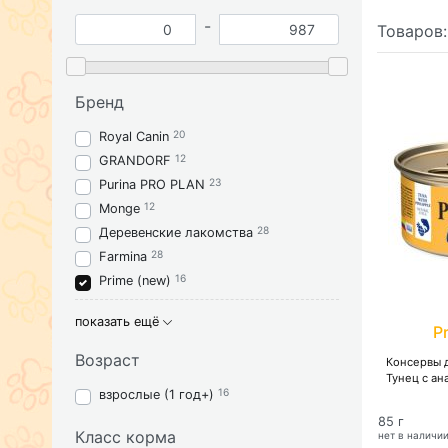
-
Товаров
Бренд
20
Royal Canin
12
GRANDORF
23
Purina PRO PLAN
12
Monge
28
Деревенские лакомства
28
Farmina
16
Prime (new)
показать ещё
P
Возраст
Консервы д
Тунец с ан
16
взрослые (1 год+)
85 г
Класс корма
нет в наличи