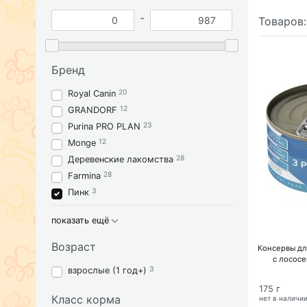
-
Товаров
Бренд
20
Royal Canin
12
GRANDORF
23
Purina PRO PLAN
12
Monge
28
Деревенские лакомства
28
Farmina
3
Пинк
показать ещё
Возраст
Консервы дл
с лосос
3
взрослые (1 год+)
175 г
Класс корма
нет в наличи