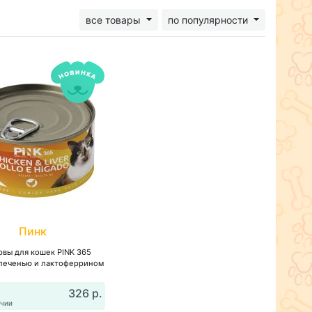
все товары
по популярности
Пинк
рвы для кошек PINK 365
 печенью и лактоферрином
326 р.
ичии