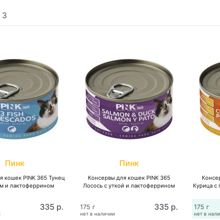
:
3
Пинк
Пинк
я кошек PINK 365 Тунец
Консервы для кошек PINK 365
Консе
ем и лактоферрином
Лосось с уткой и лактоферрином
Курица с
335 р.
335 р.
175 г
175 г
и
нет в наличии
нет в нал