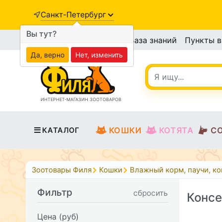
Санкт-Петербург
Вы тут?
База знаний
Пункты 
Да, верно
Нет, изменить
ИНТЕРНЕТ-МАГАЗИН ЗООТОВАРОВ
КОШКИ
КОТЯТА
С
КАТАЛОГ
Зоотовары Филя
Кошки
Влажный корм, паучи, к
Фильтр
сбросить
Консе
Цена (руб)