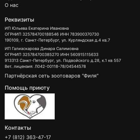
О нас
Реквизиты
ИП Юльева Екатерина Ивановна
ОГРНИП 325784700188546 ИНН 783900370730
190109, г. Санкт-Петербург, ул. Курляндская д.4 кв.7
ИП Галиаскарова Динара Салимовна
ОГРНИП 325784700385270 ИНН 560915115633
913313 Санкт-Петербург, ул. Подвойского д.28, к.1 кв 557
Вет. лицензия: Л042-00118-78/04544578
Партнёрская сеть зоотоваров "Филя"
Помощь приюту
Контакты
+7 (812) 363-47-17