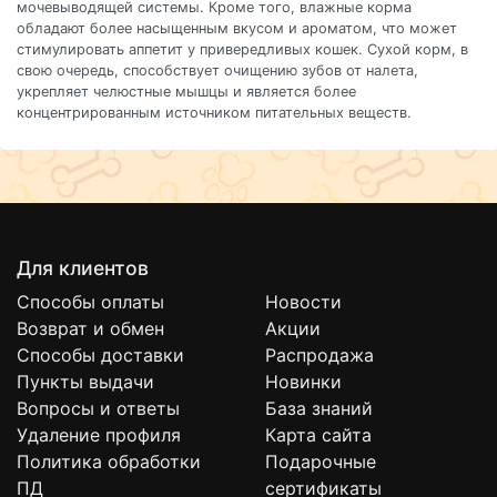
мочевыводящей системы. Кроме того, влажные корма
обладают более насыщенным вкусом и ароматом, что может
стимулировать аппетит у привередливых кошек. Сухой корм, в
свою очередь, способствует очищению зубов от налета,
укрепляет челюстные мышцы и является более
концентрированным источником питательных веществ.
Для клиентов
Способы оплаты
Новости
Возврат и обмен
Акции
Способы доставки
Распродажа
Пункты выдачи
Новинки
Вопросы и ответы
База знаний
Удаление профиля
Карта сайта
Политика обработки
Подарочные
ПД
сертификаты