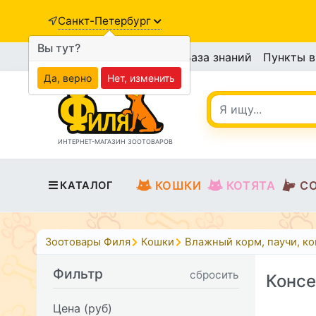
Санкт-Петербург
Вы тут?
База знаний
Пункты 
Да, верно
Нет, изменить
ИНТЕРНЕТ-МАГАЗИН ЗООТОВАРОВ
КОШКИ
КОТЯТА
С
КАТАЛОГ
Зоотовары Филя
Кошки
Влажный корм, паучи, к
Фильтр
сбросить
Консе
Цена (руб)