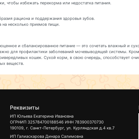
ки, чтобы избежать перекорма или недостатка питания.
бразия рациона и поддержания здоровья зубов.
а на несколько приемов пищи.
ноценное и сбалансированное питание — это сочетать влажный и сух
 важно для профилактики заболеваний мочевыводящей системы. Кро
привередливых кошек. Сухой корм, в свою очередь, способствует оч
ых веществ.
Реквизиты
ИП Юльева Екатерина Ивановна
ОГРНИП 325784700188546 ИНН 783900370730
190109, г. Санкт-Петербург, ул. Курляндская д.4 кв.7
ИП Галиаскарова Динара Салимовна