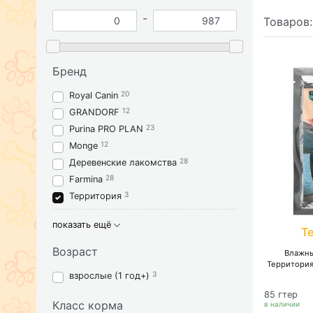
-
Товаров
Бренд
20
Royal Canin
12
GRANDORF
23
Purina PRO PLAN
12
Monge
28
Деревенские лакомства
28
Farmina
3
Территория
показать ещё
Т
Возраст
Влажны
Территория
3
взрослые (1 год+)
85 гтер
Класс корма
в наличии