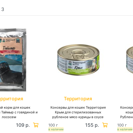
:
3
ерритория
Территория
й корм для кошек
Консервы для кошек Территория
Консер
 Таймыр с говядиной и
Крым для стерилизованных
коше
лососем
рубленое мясо курицы в соусе
Рублен
109 р.
155 р.
100 г
100 г
в наличии
в наличии