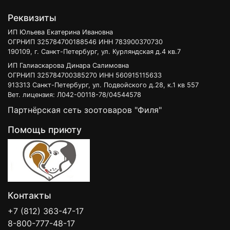
Реквизиты
ИП Юльева Екатерина Ивановна
ОГРНИП 325784700188546 ИНН 783900370730
190109, г. Санкт-Петербург, ул. Курляндская д.4 кв.7
ИП Галиаскарова Динара Салимовна
ОГРНИП 325784700385270 ИНН 560915115633
913313 Санкт-Петербург, ул. Подвойского д.28, к.1 кв 557
Вет. лицензия: Л042-00118-78/04544578
Партнёрская сеть зоотоваров "Филя"
Помощь приюту
Контакты
+7 (812) 363-47-17
8-800-777-48-17