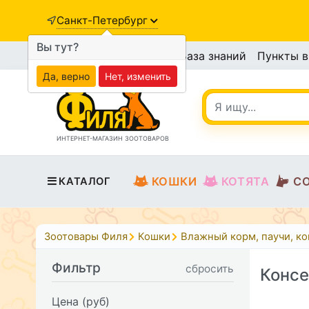
Санкт-Петербург
Вы тут?
База знаний
Пункты 
Да, верно
Нет, изменить
ИНТЕРНЕТ-МАГАЗИН ЗООТОВАРОВ
КОШКИ
КОТЯТА
С
КАТАЛОГ
Зоотовары Филя
Кошки
Влажный корм, паучи, к
Фильтр
сбросить
Консе
Цена (руб)