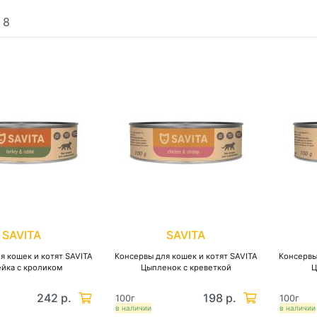
:
8
SAVITA
SAVITA
я кошек и котят SAVITA
Консервы для кошек и котят SAVITA
Консервы
йка с кроликом
Цыпленок с креветкой
Ц
242 р.
198 р.
100г
100г
в наличии
в наличии