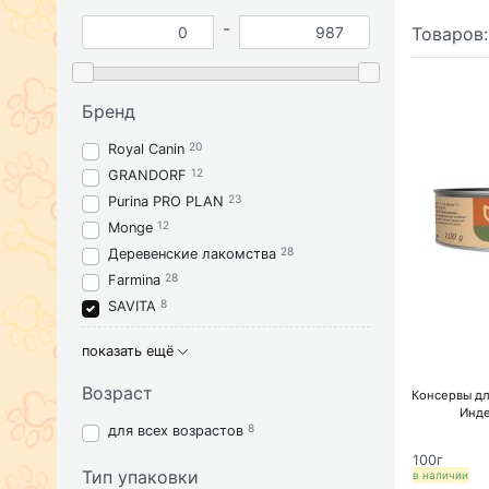
-
Товаров
Бренд
20
Royal Canin
12
GRANDORF
23
Purina PRO PLAN
12
Monge
28
Деревенские лакомства
28
Farmina
8
SAVITA
показать ещё
Возраст
Консервы дл
Инде
8
для всех возрастов
100г
Тип упаковки
в наличии