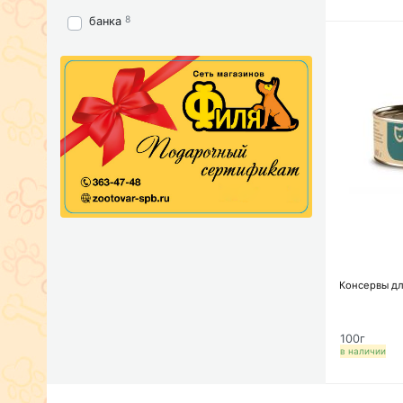
8
банка
Консервы дл
100г
в наличии