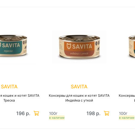
SAVITA
SAVITA
я кошек и котят SAVITA
Консервы для кошек и котят SAVITA
Консервы
Треска
Индейка с уткой
196 р.
198 р.
100г
100г
в наличии
в наличии