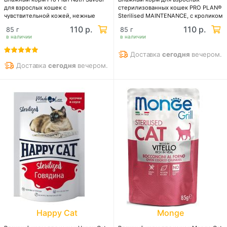
для взрослых кошек с
стерилизованных кошек PRO PLAN®
чувствительной кожей, нежные
Sterilised MAINTENANCE, с кроликом
кусочки с треской, в соусе
в соусе
110 р.
110 р.
85 г
85 г
в наличии
в наличии
Доставка
сегодня
вечером.
Доставка
сегодня
вечером.
Happy Cat
Monge