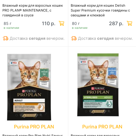
Влажный корм для взрослых кошек
Влажный корм для кошек Delish
PRO PLAN® MAINTENANCE, с
Super Premium кусочки говядины с
говядиной в соусе
овощами и клюквой
110 р.
287 р.
85 г
80 г
в наличии
в наличии
Доставка
сегодня
вечером.
Доставка
сегодня
вечером.
Purina PRO PLAN
Purina PRO PLAN
Влажный корм Pro Plan Nutri Savour
Влажный корм для взрослых