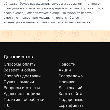
обладают более насыщенным вкусом и ароматом, что может
стимулировать аппетит у привередливых кошек. Сухой корм, в
свою очередь, способствует очищению зубов от налета,
укрепляет челюстные мышцы и является более
концентрированным источником питательных веществ.
Для клиентов
Способы оплаты
Новости
Возврат и обмен
Акции
Способы доставки
Распродажа
Пункты выдачи
Новинки
Вопросы и ответы
База знаний
Удаление профиля
Карта сайта
Политика обработки
Подарочные
ПД
сертификаты