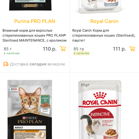
Purina PRO PLAN
Royal Canin
Влажный корм для взрослых
Royal Canin Корм для
стерилизованных кошек PRO PLAN®
стерилизованных кошек (Sterilised),
Sterilised MAINTENANCE, с кроликом
паштет
в соусе
110 р.
111 р.
85 г
85 гр
в наличии
в наличии
Доставка
сегодня
вечером.