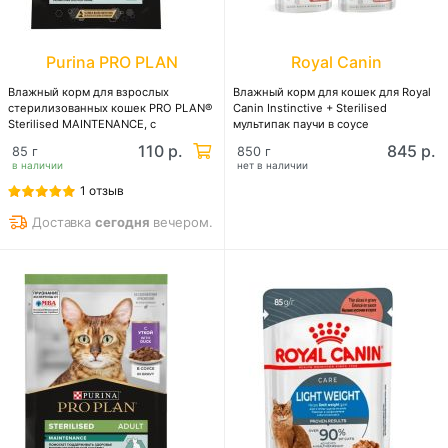
Purina PRO PLAN
Royal Canin
Влажный корм для взрослых
Влажный корм для кошек для Royal
стерилизованных кошек PRO PLAN®
Canin Instinctive + Sterilised
Sterilised MAINTENANCE, с
мультипак паучи в соусе
говядиной в желе
110 р.
845 р.
85 г
850 г
в наличии
нет в наличии
1 отзыв
Доставка
сегодня
вечером.