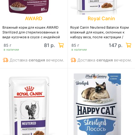
AWARD
Royal Canin
Влажный корм для кошек AWARD
Royal Canin Neutered Balance Корм
Sterilized для стерилизованных в
влажный для кошек, склонных к
виде кусочков в соусе с индейкой
набору веса, после кастрации /
стерилизации до 7 лет
81 р.
147 р.
85 г
85 г
в наличии
в наличии
Доставка
сегодня
вечером.
Доставка
сегодня
вечером.