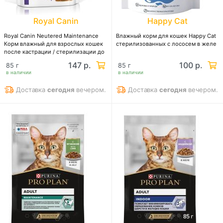
Royal Canin
Happy Cat
Royal Canin Neutered Maintenance
Влажный корм для кошек Happy Cat
Корм влажный для взрослых кошек
стерилизованных с лососем в желе
после кастрации / стерилизации до
7 лет
147 р.
100 р.
85 г
85 г
в наличии
в наличии
Доставка
сегодня
вечером.
Доставка
сегодня
вечером.