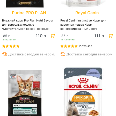
Purina PRO PLAN
Royal Canin
Влажный корм Pro Plan Nutri Savour
Royal Canin Instinctive Корм для
для взрослых кошек с
взрослых кошек Корм
чувствительной кожей, нежные
консервированный , соус
кусочки с треской, в соусе
110 р.
111 р.
85 г
85 г
в наличии
в наличии
2 отзыва
Доставка
сегодня
вечером.
Доставка
сегодня
вечером.