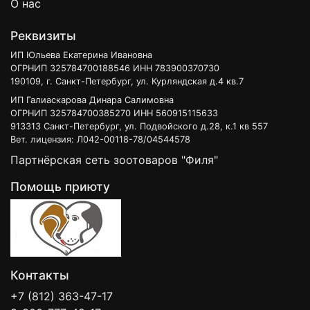
О нас
Реквизиты
ИП Юльева Екатерина Ивановна
ОГРНИП 325784700188546 ИНН 783900370730
190109, г. Санкт-Петербург, ул. Курляндская д.4 кв.7
ИП Галиаскарова Динара Салимовна
ОГРНИП 325784700385270 ИНН 560915115633
913313 Санкт-Петербург, ул. Подвойского д.28, к.1 кв 557
Вет. лицензия: Л042-00118-78/04544578
Партнёрская сеть зоотоваров "Филя"
Помощь приюту
Контакты
+7 (812) 363-47-17