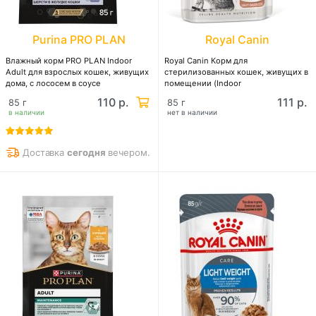
Purina PRO PLAN
Royal Canin
Влажный корм PRO PLAN Indoor
Royal Canin Корм для
Adult для взрослых кошек, живущих
стерилизованных кошек, живущих в
дома, с лососем в соусе
помещении (Indoor
Sterilised),кусочки в соусе
110 р.
111 р.
85 г
85 г
в наличии
нет в наличии
Доставка
сегодня
вечером.