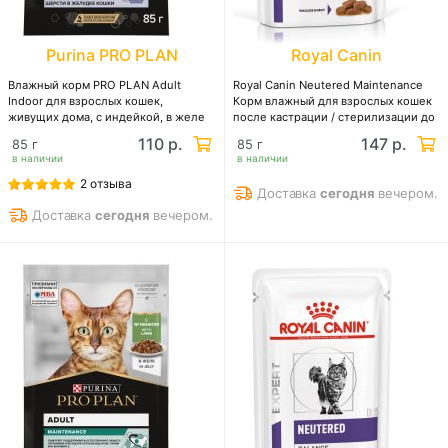
Purina PRO PLAN
Royal Canin
Влажный корм PRO PLAN Adult
Royal Canin Neutered Maintenance
Indoor для взрослых кошек,
Корм влажный для взрослых кошек
живущих дома, с индейкой, в желе
после кастрации / стерилизации до
7 лет
110 р.
147 р.
85 г
85 г
в наличии
в наличии
2 отзыва
Доставка
сегодня
вечером.
Доставка
сегодня
вечером.