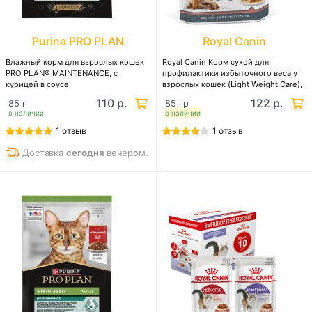
Purina PRO PLAN
Royal Canin
Влажный корм для взрослых кошек
Royal Canin Корм сухой для
PRO PLAN® MAINTENANCE, с
профилактики избыточного веса у
курицей в соусе
взрослых кошек (Light Weight Care),
мелкие кусочки в соусе
110 р.
122 р.
85 г
85 гр
в наличии
в наличии
1 отзыв
1 отзыв
Доставка
сегодня
вечером.