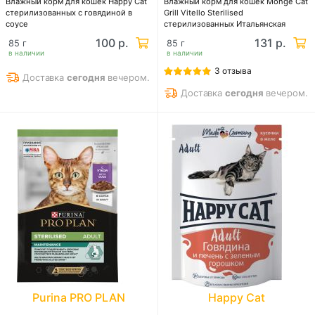
Влажный корм для кошек Happy Cat
Влажный корм для кошек Monge Cat
стерилизованных с говядиной в
Grill Vitello Sterilised
соусе
стерилизованных Итальянская
телятина
100 р.
131 р.
85 г
85 г
в наличии
в наличии
3 отзыва
Доставка
сегодня
вечером.
Доставка
сегодня
вечером.
Purina PRO PLAN
Happy Cat