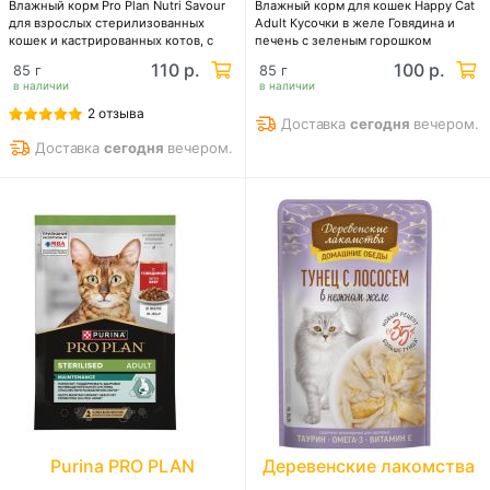
Влажный корм Pro Plan Nutri Savour
Влажный корм для кошек Happy Cat
для взрослых стерилизованных
Adult Кусочки в желе Говядина и
кошек и кастрированных котов, с
печень с зеленым горошком
уткой в соусе
110 р.
100 р.
85 г
85 г
в наличии
в наличии
2 отзыва
Доставка
сегодня
вечером.
Доставка
сегодня
вечером.
Purina PRO PLAN
Деревенские лакомства