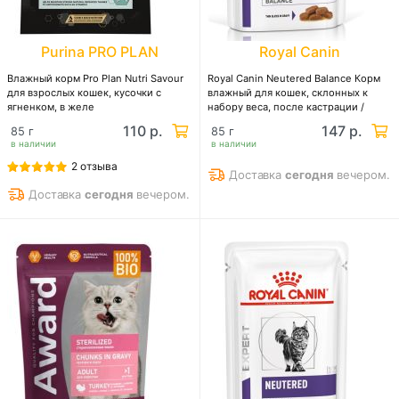
Purina PRO PLAN
Royal Canin
Влажный корм Pro Plan Nutri Savour
Royal Canin Neutered Balance Корм
для взрослых кошек, кусочки с
влажный для кошек, склонных к
ягненком, в желе
набору веса, после кастрации /
стерилизации до 7 лет
110 р.
147 р.
85 г
85 г
в наличии
в наличии
2 отзыва
Доставка
сегодня
вечером.
Доставка
сегодня
вечером.