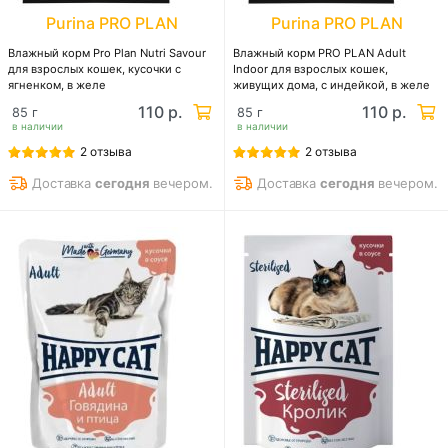
Purina PRO PLAN
Purina PRO PLAN
Влажный корм Pro Plan Nutri Savour
Влажный корм PRO PLAN Adult
для взрослых кошек, кусочки с
Indoor для взрослых кошек,
ягненком, в желе
живущих дома, с индейкой, в желе
110 р.
110 р.
85 г
85 г
в наличии
в наличии
2 отзыва
2 отзыва
Доставка
сегодня
вечером.
Доставка
сегодня
вечером.