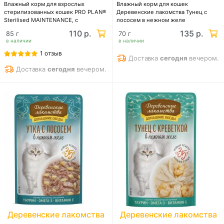
Влажный корм для взрослых
Влажный корм для кошек
стерилизованных кошек PRO PLAN®
Деревенские лакомства Тунец с
Sterilised MAINTENANCE, с
лососем в нежном желе
говядиной в желе
110 р.
135 р.
85 г
70 г
в наличии
в наличии
1 отзыв
Доставка
сегодня
вечером.
Доставка
сегодня
вечером.
Деревенские лакомства
Деревенские лакомства