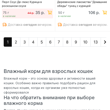
Перл Соус Де-люкс Курица в
Деревенские лакомства "Домашние
роскошном соусе
обеды" тунец с курицей
35 р.
106 р.
75 г
50 г
44 р.
в наличии
в наличии
Доставка
сегодня
вечером.
Доставка
сегодня
вечером.
1
2
3
4
5
6
7
8
9
10
13
Влажный корм для взрослых кошек
Влажный корм – это основа здоровья и активности вашей
кошки. Особенно важно правильно подобрать рацион для
взрослых кошек, когда их организм уже полностью
сформировался
На что обратить внимание при выборе
влажного корма