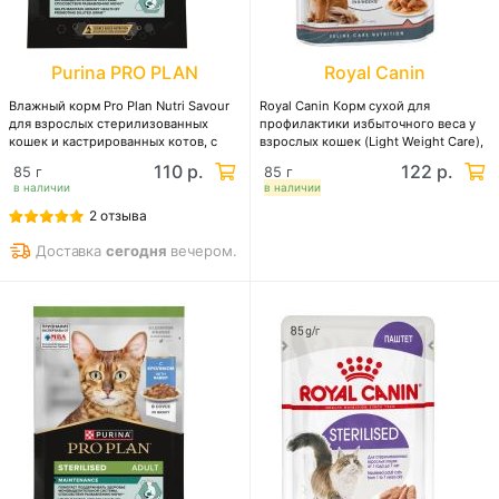
Purina PRO PLAN
Royal Canin
Влажный корм Pro Plan Nutri Savour
Royal Canin Корм сухой для
для взрослых стерилизованных
профилактики избыточного веса у
кошек и кастрированных котов, с
взрослых кошек (Light Weight Care),
уткой в соусе
мелкие кусочки в желе
110 р.
122 р.
85 г
85 г
в наличии
в наличии
2 отзыва
Доставка
сегодня
вечером.