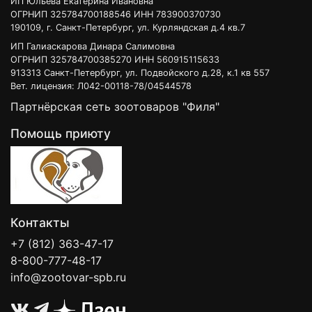
ИП Юльева Екатерина Ивановна
ОГРНИП 325784700188546 ИНН 783900370730
190109, г. Санкт-Петербург, ул. Курляндская д.4 кв.7
ИП Галиаскарова Динара Салимовна
ОГРНИП 325784700385270 ИНН 560915115633
913313 Санкт-Петербург, ул. Подвойского д.28, к.1 кв 557
Вет. лицензия: Л042-00118-78/04544578
Партнёрская сеть зоотоваров "Филя"
Помощь приюту
Контакты
+7 (812) 363-47-17
8-800-777-48-17
info@zootovar-spb.ru