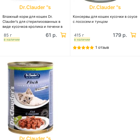
Dr.Clauder "s
Dr.Clauder "s
Влажный корм для кошек Dr.
Консервы для кошек кусочки в соусе
Clauder's для стерилизованных в
с лососем и тунцом
виде кусочков кролика и печени в
соусе
61 р.
179 р.
85 г
415 г
в наличии
в наличии
1 отзыв
Dr.Clauder "s