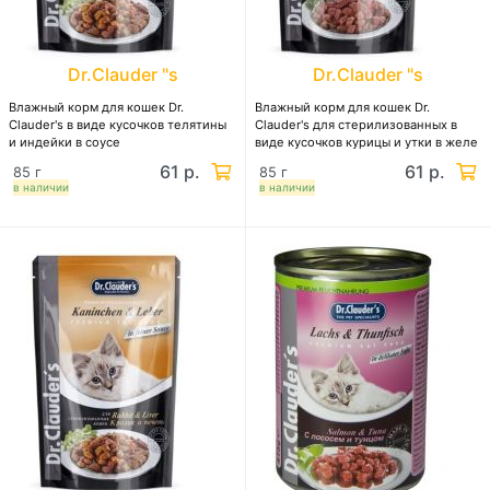
Dr.Clauder "s
Dr.Clauder "s
Влажный корм для кошек Dr.
Влажный корм для кошек Dr.
Clauder's в виде кусочков телятины
Clauder's для стерилизованных в
и индейки в соусе
виде кусочков курицы и утки в желе
61 р.
61 р.
85 г
85 г
в наличии
в наличии