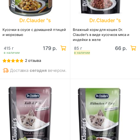
Dr.Clauder "s
Dr.Clauder "s
Кусочки в соусе с домашней птицей
Влажный корм для кошек Dr.
и морковью
Clauder's в виде кусочков мяса и
индейки в желе
179 р.
66 р.
415 г
85 г
в наличии
в наличии
2 отзыва
Доставка
сегодня
вечером.