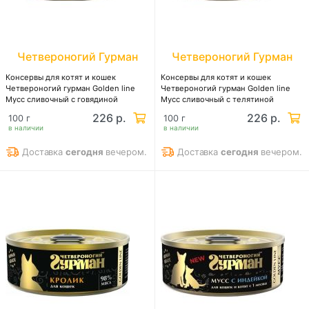
Четвероногий Гурман
Четвероногий Гурман
Консервы для котят и кошек
Консервы для котят и кошек
Четвероногий гурман Golden line
Четвероногий гурман Golden line
Мусс сливочный с говядиной
Мусс сливочный с телятиной
226 р.
226 р.
100 г
100 г
в наличии
в наличии
Доставка
сегодня
вечером.
Доставка
сегодня
вечером.