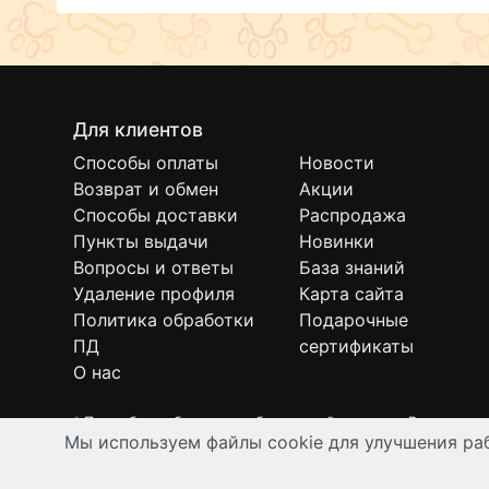
Для клиентов
Способы оплаты
Новости
Возврат и обмен
Акции
Способы доставки
Распродажа
Пункты выдачи
Новинки
Вопросы и ответы
База знаний
Удаление профиля
Карта сайта
Политика обработки
Подарочные
ПД
сертификаты
О нас
* Подробнее об условиях бесплатной доставки Вы можете
Мы используем файлы cookie для улучшения раб
Интернет-зоомагазин "Филя". Контент на сайте предназнач
© Все права защищены 2008-2026 г.
Разработка и автоматизация:
Ангелы-АйТи