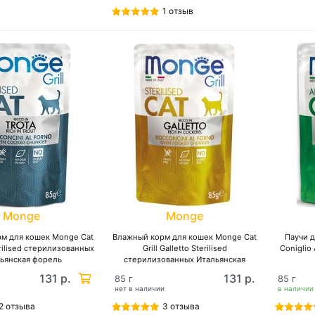
1 отзыв
Monge
Monge
м для кошек Monge Cat
Влажный корм для кошек Monge Cat
Паучи д
terilised стерилизованных
Grill Galletto Sterilised
Coniglio
ьянская форель
стерилизованных Итальянская
курица
131 р.
131 р.
85 г
85 г
нет в наличии
в наличии
2 отзыва
3 отзыва