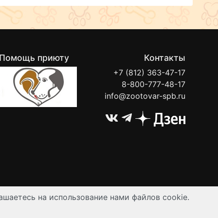
Помощь приюту
Контакты
+7 (812) 363-47-17
8-800-777-48-17
info@zootovar-spb.ru
ашаетесь на использование нами файлов cookie.
ируются публичной офертой.