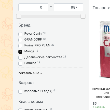
-
Товаров
Бренд
20
Royal Canin
12
GRANDORF
23
Purina PRO PLAN
12
Monge
28
Деревенские лакомства
28
Farmina
показать ещё
Возраст
Влажный кор
6
взрослые (1 год+)
Grill
стерилиз
Класс корма
85 г
в наличии
12
супер-премиум