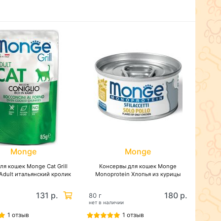
Monge
Monge
ля кошек Monge Cat Grill
Консервы для кошек Monge
 Adult итальянский кролик
Monoprotein Хлопья из курицы
131 р.
180 р.
80 г
нет в наличии
1 отзыв
1 отзыв