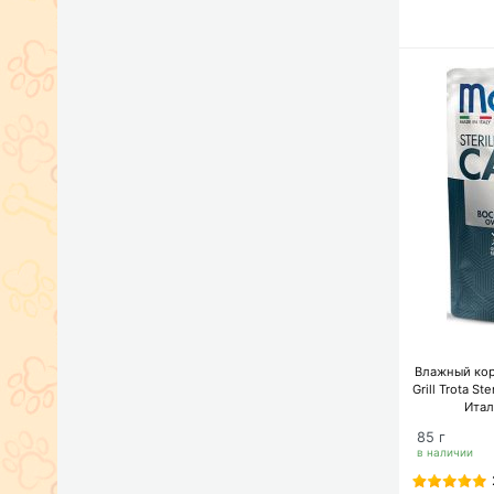
Влажный кор
Grill Trota S
Итал
85 г
в наличии