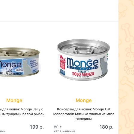
Monge
Monge
 для кошек Monge Jelly с
Консервы для кошек Monge Cat
ым тунцом и белой рыбой
Monoprotein Мясные хлопья из мяса
говядины
199 р.
180 р.
80 г
ичии
нет в наличии