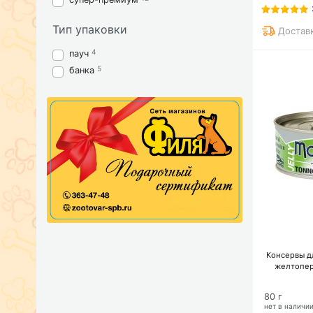
Тип упаковки
Достав
4
пауч
5
банка
Консервы дл
желтопер
80 г
нет в наличи