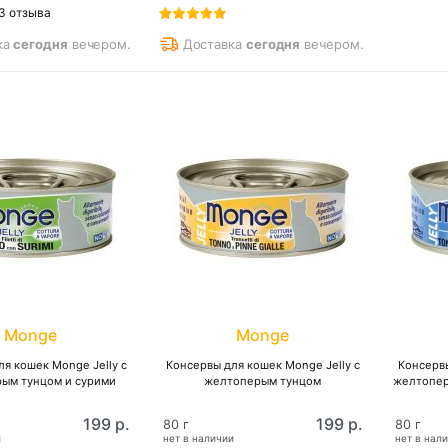
3 отзыва
ка
сегодня
вечером.
Доставка
сегодня
вечером.
Monge
Monge
я кошек Monge Jelly с
Консервы для кошек Monge Jelly с
Консервы
ым тунцом и сурими
желтоперым тунцом
желтопер
199 р.
199 р.
80 г
80 г
и
нет в наличии
нет в нал