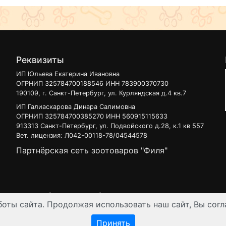
Реквизиты
ИП Юльева Екатерина Ивановна
ОГРНИП 325784700188546 ИНН 783900370730
190109, г. Санкт-Петербург, ул. Курляндская д.4 кв.7
ИП Галиаскарова Динара Салимовна
ОГРНИП 325784700385270 ИНН 560915115633
913313 Санкт-Петербург, ул. Подвойского д.28, к.1 кв 557
Вет. лицензия: Л042-00118-78/04544578
Партнёрская сеть зоотоваров "Филя"
 узнать на нашей
интерактивной карте
.
оты сайта. Продолжая использовать наш сайт, Вы согл
ен для лиц старше 16 лет. Все данные представленные на сайте регул
Принять