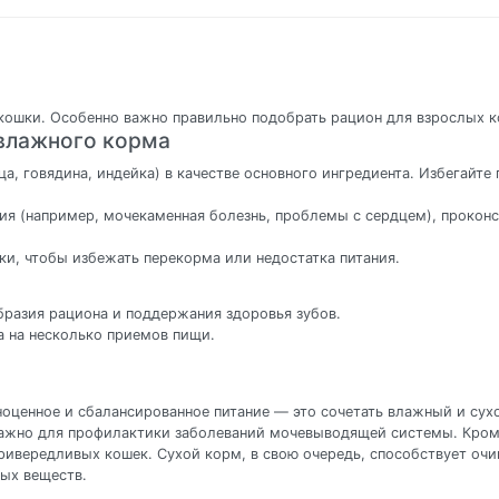
 кошки. Особенно важно правильно подобрать рацион для взрослых 
 влажного корма
, говядина, индейка) в качестве основного ингредиента. Избегайте
ния (например, мочекаменная болезнь, проблемы с сердцем), прокон
ки, чтобы избежать перекорма или недостатка питания.
бразия рациона и поддержания здоровья зубов.
а на несколько приемов пищи.
ноценное и сбалансированное питание — это сочетать влажный и сух
 важно для профилактики заболеваний мочевыводящей системы. Кро
привередливых кошек. Сухой корм, в свою очередь, способствует оч
ых веществ.