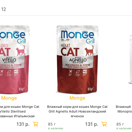
:
12
Monge
Monge
м для кошек Monge Cat
Влажный корм для кошек Monge Cat
Влажный 
 Vitello Sterilised
Grill Agnello Adult Новозеландский
Monopro
ованных Итальянская
ягненок
телятина
131 р.
131 р.
85 г
85 г
в наличии
в наличии