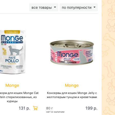
все товары
по популярности
Monge
Monge
корм для кошек Monge Cat
Консервы для кошек Monge Jelly с
tein стерилизованных, из
желтоперым тунцом и креветками
курицы
131 р.
199 р.
80 г
нет в наличии