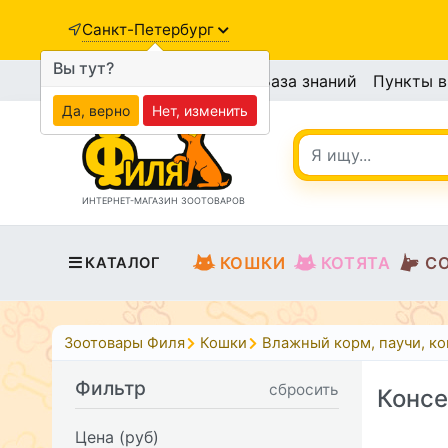
Санкт-Петербург
Вы тут?
База знаний
Пункты 
Да, верно
Нет, изменить
ИНТЕРНЕТ-МАГАЗИН ЗООТОВАРОВ
КОШКИ
КОТЯТА
С
КАТАЛОГ
Зоотовары Филя
Кошки
Влажный корм, паучи, к
Фильтр
сбросить
Консе
Цена (руб)