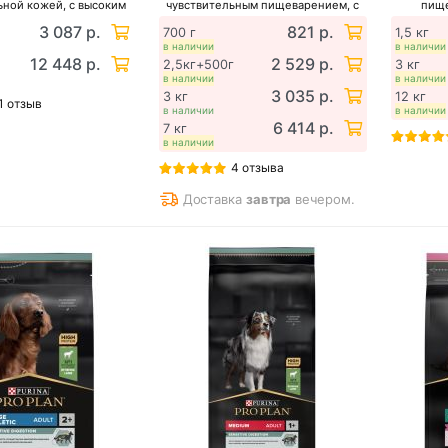
ьной кожей, с высоким
чувствительным пищеварением, с
пище
ржанием лосося
высоким содержанием ягненка
со
3 087 р.
821 р.
700 г
1,5 кг
в наличии
в наличии
12 448 р.
2 529 р.
2,5кг+500г
3 кг
в наличии
в наличии
3 035 р.
3 кг
12 кг
1 отзыв
в наличии
в наличии
6 414 р.
7 кг
в наличии
4 отзыва
Доставка
завтра
вечером.