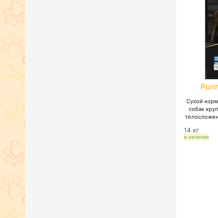
Puri
Сухой корм
собак кру
телосложен
пищева
14 кг
соде
в наличии