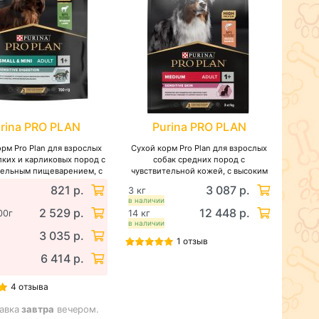
rina PRO PLAN
Purina PRO PLAN
рм Pro Plan для взрослых
Сухой корм Pro Plan для взрослых
лких и карликовых пород с
собак средних пород с
тельным пищеварением, с
чувствительной кожей, с высоким
м содержанием ягненка
содержанием лосося
821 р.
3 087 р.
3 кг
в наличии
2 529 р.
12 448 р.
00г
14 кг
в наличии
3 035 р.
1 отзыв
6 414 р.
4 отзыва
авка
завтра
вечером.