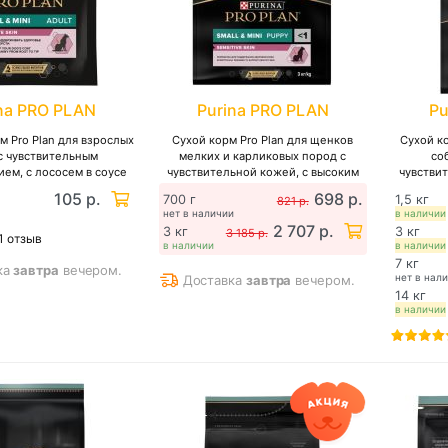
na PRO PLAN
Purina PRO PLAN
Pu
 Pro Plan для взрослых
Сухой корм Pro Plan для щенков
Сухой ко
с чувствительным
мелких и карликовых пород с
со
ем, с лососем в соусе
чувствительной кожей, с высоким
чувстви
содержанием лосося
высоки
105 р.
698 р.
700 г
1,5 кг
821 р.
нет в наличии
в наличии
2 707 р.
3 кг
3 кг
3 185 р.
1 отзыв
в наличии
в наличии
7 кг
ка
завтра
вечером.
нет в нал
Доставка
завтра
вечером.
14 кг
в наличии