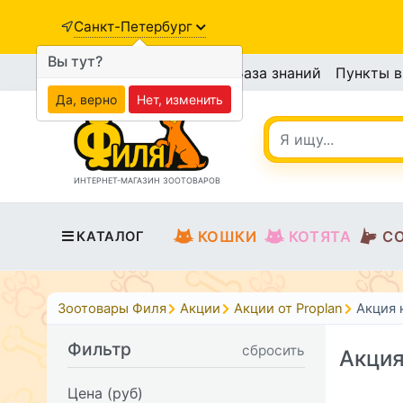
Санкт-Петербург
Вы тут?
База знаний
Пункты 
Да, верно
Нет, изменить
ИНТЕРНЕТ-МАГАЗИН ЗООТОВАРОВ
КОШКИ
КОТЯТА
С
КАТАЛОГ
Зоотовары Филя
Акции
Акции от Proplan
Акция 
Фильтр
сбросить
Акция
Цена (руб)