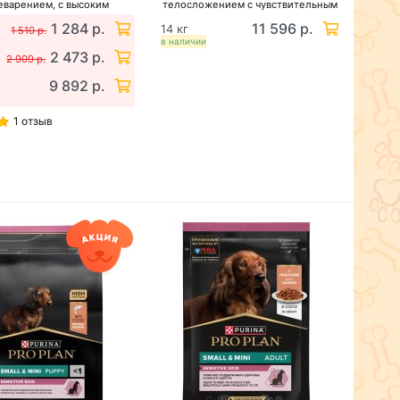
варением, с высоким
телосложением с чувствительным
держанием ягненка
пищеварением, с высоким
1 284 р.
11 596 р.
14 кг
1 510 р.
содержанием ягненка
в наличии
2 473 р.
2 909 р.
9 892 р.
1 отзыв