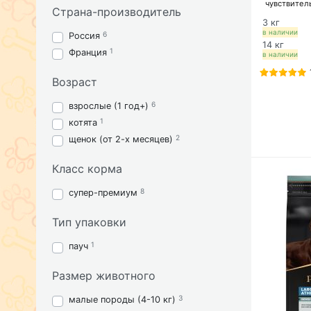
чувствител
Страна-производитель
соде
3 кг
в наличии
6
Россия
14 кг
1
Франция
в наличии
Возраст
6
взрослые (1 год+)
1
котята
2
щенок (от 2-х месяцев)
Класс корма
8
супер-премиум
Тип упаковки
1
пауч
Размер животного
3
малые породы (4-10 кг)