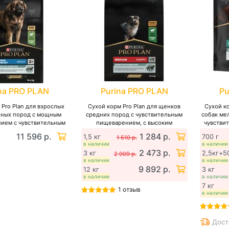
na PRO PLAN
Purina PRO PLAN
Pu
 Pro Plan для взрослых
Сухой корм Pro Plan для щенков
Сухой ко
пных пород с мощным
средних пород с чувствительным
собак ме
ием с чувствительным
пищеварением, с высоким
чувстви
рением, с высоким
содержанием ягненка
высоки
11 596 р.
1 284 р.
1,5 кг
700 г
1 510 р.
ржанием ягненка
в наличии
в наличии
2 473 р.
3 кг
2,5кг+5
2 909 р.
в наличии
в наличии
9 892 р.
12 кг
3 кг
в наличии
в наличии
7 кг
1 отзыв
в наличии
Дост