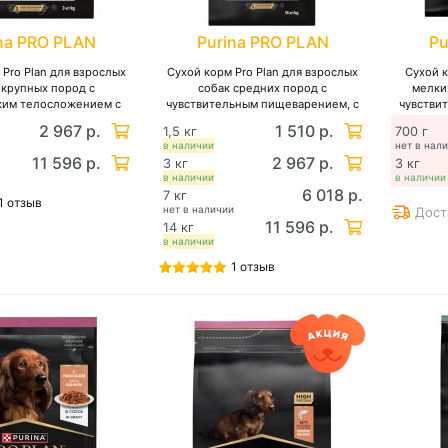
na PRO PLAN
Purina PRO PLAN
Pu
 Pro Plan для взрослых
Сухой корм Pro Plan для взрослых
Сухой к
 крупных пород с
собак средних пород с
мелки
ким телосложением с
чувствительным пищеварением, с
чувстви
ьным пищеварением, с
высоким содержанием ягненка
с
2 967 р.
1 510 р.
1,5 кг
700 г
содержанием ягненка
в наличии
нет в нал
11 596 р.
2 967 р.
3 кг
3 кг
в наличии
в наличии
6 018 р.
7 кг
1 отзыв
нет в наличии
Дост
11 596 р.
14 кг
в наличии
1 отзыв