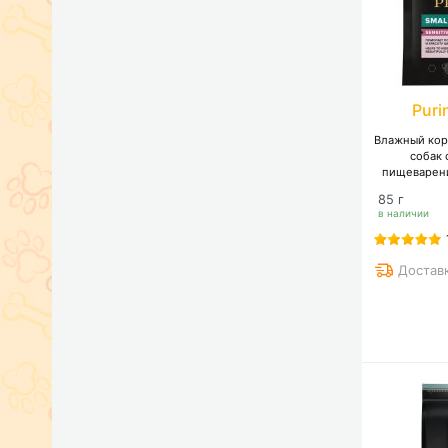
Puri
Влажный корм
собак 
пищеварени
85 г
в наличии
Достав