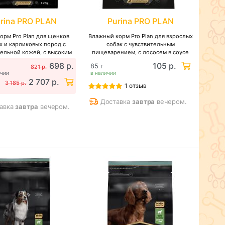
rina PRO PLAN
Purina PRO PLAN
орм Pro Plan для щенков
Влажный корм Pro Plan для взрослых
х и карликовых пород с
собак с чувствительным
тельной кожей, с высоким
пищеварением, с лососем в соусе
одержанием лосося
698 р.
105 р.
85 г
821 р.
ичии
в наличии
2 707 р.
3 185 р.
1 отзыв
Доставка
завтра
вечером.
авка
завтра
вечером.