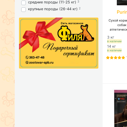
3
средние породы (11-25 кг)
2
крупные породы (26-44 кг)
Puri
Сухой корм
собак
атлетичес
чувствител
3 кг
высоким 
в наличии
14 кг
в наличии