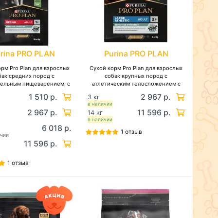
rina PRO PLAN
Purina PRO PLAN
рм Pro Plan для взрослых
Сухой корм Pro Plan для взрослых
бак средних пород с
собак крупных пород с
тельным пищеварением, с
атлетическим телосложением с
м содержанием ягненка
чувствительным пищеварением, с
1 510 р.
2 967 р.
3 кг
высоким содержанием ягненка
в наличии
2 967 р.
11 596 р.
14 кг
в наличии
6 018 р.
1 отзыв
ичии
11 596 р.
1 отзыв