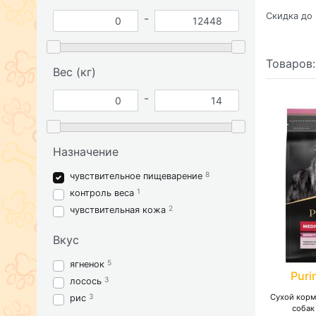
Скидка до 
-
Товаров
Вес (кг)
-
Назначение
8
чувствительное пищеварение
1
контроль веса
2
чувствительная кожа
Вкус
5
ягненок
Puri
3
лосось
3
Сухой корм
рис
собак