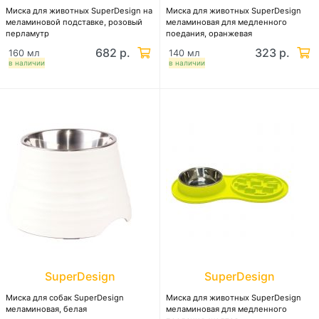
Миска для животных SuperDesign на
Миска для животных SuperDesign
меламиновой подставке, розовый
меламиновая для медленного
перламутр
поедания, оранжевая
682 р.
323 р.
160 мл
140 мл
в наличии
в наличии
SuperDesign
SuperDesign
Миска для собак SuperDesign
Миска для животных SuperDesign
меламиновая, белая
меламиновая для медленного