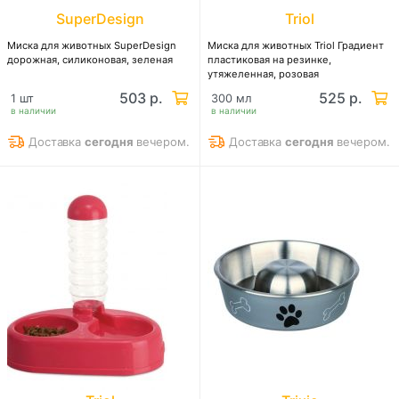
SuperDesign
Triol
Миска для животных SuperDesign
Миска для животных Triol Градиент
дорожная, силиконовая, зеленая
пластиковая на резинке,
утяжеленная, розовая
503 р.
525 р.
1 шт
300 мл
в наличии
в наличии
Доставка
сегодня
вечером.
Доставка
сегодня
вечером.