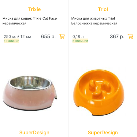
Trixie
Triol
Миска для кошек Trixie Cat Face
Миска для животных Triol
керамическая
Белоснежка керамическая
655 р.
367 р.
250 мл/ 12 см
0,18 л
в наличии
в наличии
SuperDesign
SuperDesign