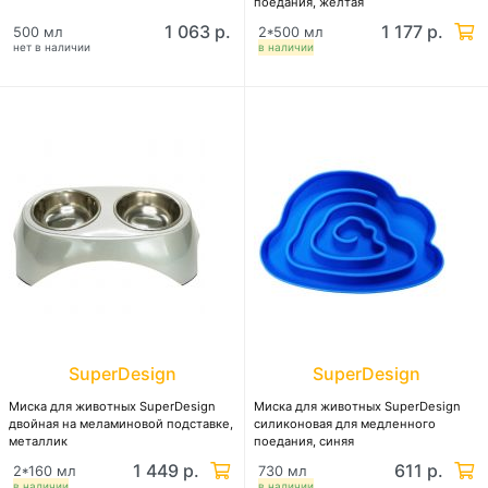
поедания, желтая
1 063 р.
1 177 р.
500 мл
2*500 мл
нет в наличии
в наличии
SuperDesign
SuperDesign
Миска для животных SuperDesign
Миска для животных SuperDesign
двойная на меламиновой подставке,
силиконовая для медленного
металлик
поедания, синяя
1 449 р.
611 р.
2*160 мл
730 мл
в наличии
в наличии