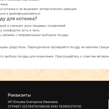
енка.
ья котенка и не вызывает аллергических реакций.
ься и дезинфицироваться.
ду для котенка?
ерий и снижает риск пищевых отравлений.
ку комфортно есть и пить.
ть связаны с неправильным выбором посуды.
ющим средством. Периодически проверяйте посуду на наличие трещи
ого выбора посуды для кормления. Прислушайтесь к советам ветерин
Реквизиты
ИП Юльева Екатерина Ивановна
ОГРНИП 325784700188546 ИНН 783900370730