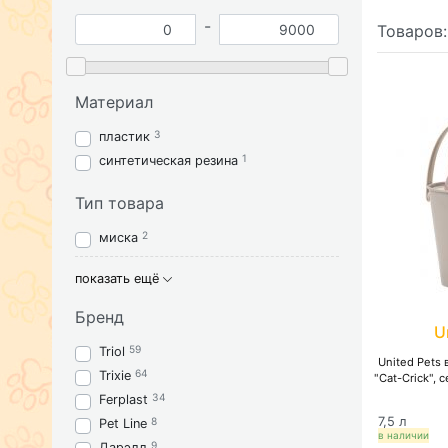
-
Товаров
Материал
3
пластик
1
синтетическая резина
Тип товара
2
миска
показать ещё
Бренд
U
59
Triol
United Pets
64
Trixie
"Cat-Crick",
34
Ferplast
7,5 л
8
Pet Line
в наличии
9
Дарэлл