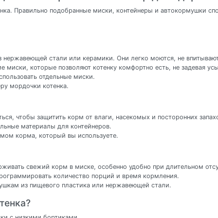
тенка. Правильно подобранные миски, контейнеры и автокормушки 
з нержавеющей стали или керамики. Они легко моются, не впитывают
е миски, которые позволяют котенку комфортно есть, не задевая усы
спользовать отдельные миски.
ру мордочки котенка.
ься, чтобы защитить корм от влаги, насекомых и посторонних запах
льные материалы для контейнеров.
емом корма, который вы используете.
живать свежий корм в миске, особенно удобно при длительном отсу
рограммировать количество порций и время кормления.
мушкам из пищевого пластика или нержавеющей стали.
тенка?
ки с низкими бортиками.