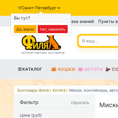
Санкт-Петербург
Вы тут?
База знаний
Пункты 
Да, верно
Нет, изменить
ИНТЕРНЕТ-МАГАЗИН ЗООТОВАРОВ
КОШКИ
КОТЯТА
С
КАТАЛОГ
Зоотовары Филя
Котята
Миски, контейнеры, авт
Фильтр
сбросить
Миски
Цена (руб)