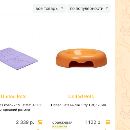
все товары
по популярности
United Pets
United Pets
ets коврик "Mustafa" 45*30
United Pets миска Kitty-Cat, 120мл
м, средний размер
2 339 р.
1 122 р.
й
оранжевая
в наличии