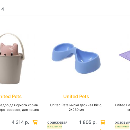
:
4
nited Pets
United Pets
 ведро для сухого корма
United Pets миска двойная Bicio,
United P
 серо-розовое, для кошек
2*230 мл
с
4 314 р.
1 805 р.
оранжевая
розовы
в наличии
в наличии