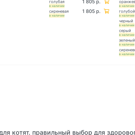
1 805 р.
голубая
оранже
в наличии
в наличии
1 805 р.
сиреневая
голубо
в наличии
в наличии
черный
в наличии
серый
в наличии
зелены
в наличии
сирене
в наличии
для котят. правильный выбор для здорово