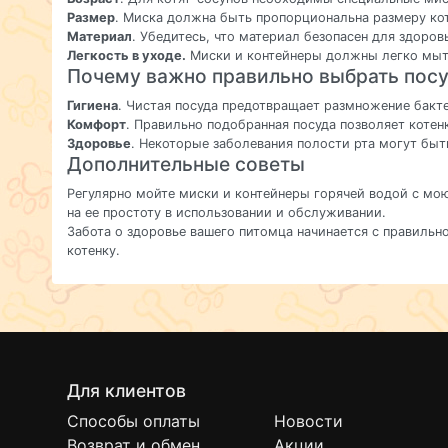
Размер
. Миска должна быть пропорциональна размеру кот
Материал
. Убедитесь, что материал безопасен для здоров
Легкость в уходе.
Миски и контейнеры должны легко мыт
Почему важно правильно выбрать посу
Гигиена
. Чистая посуда предотвращает размножение бакт
Комфорт
. Правильно подобранная посуда позволяет котен
Здоровье
. Некоторые заболевания полости рта могут бы
Дополнительные советы
Регулярно мойте миски и контейнеры горячей водой с мо
на ее простоту в использовании и обслуживании.
Забота о здоровье вашего питомца начинается с правильн
котенку.
Для клиентов
Способы оплаты
Новости
Возврат и обмен
Акции