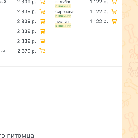
2 339 р.
1 122 р.
вый
голубая
в наличии
2 339 р.
1 122 р.
й
сиреневая
в наличии
2 339 р.
1 122 р.
черная
в наличии
2 339 р.
2 339 р.
й
2 379 р.
вый
го питомца