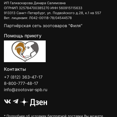
ИП Галиаскарова Динара Салимовна
ОГРНИП 325784700385270 ИНН 560915115633
913313 Санкт-Петербург, ул. Подвойского д.28, к.1 кв 557
Вет. лицензия: Л042-00118-78/04544578
Партнёрская сеть зоотоваров "Филя"
Помощь приюту
Контакты
+7 (812) 363-47-17
8-800-777-48-17
info@zootovar-spb.ru
* Подробнее об условиях бесплатной доставки Вы можете