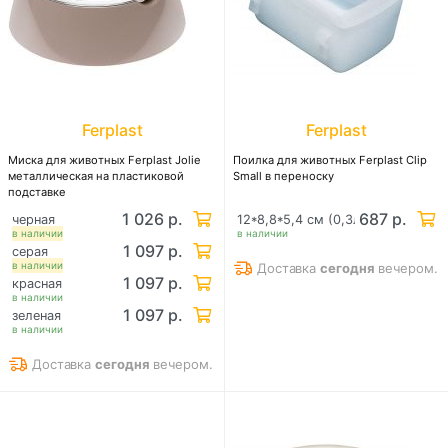
Ferplast
Ferplast
Миска для животных Ferplast Jolie
Поилка для животных Ferplast Clip
металлическая на пластиковой
Small в переноску
подставке
1 026 р.
687 р.
черная
12*8,8*5,4 см (0,3л)
в наличии
в наличии
1 097 р.
серая
в наличии
Доставка
сегодня
вечером.
1 097 р.
красная
в наличии
1 097 р.
зеленая
в наличии
Доставка
сегодня
вечером.