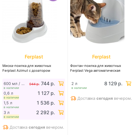
Ferplast
Ferplast
Миска-поилка для животных
Фонтан-поилка для животных
Ferplast Azimut с дозатором
Ferplast Vega автоматическая
744 р.
8 129 р.
600 мл / брак (отсутствуют ножки, потертый пластик))
2 л
944 р.
в наличии
в наличии
1 127 р.
0,6 л
в наличии
Доставка
сегодня
вечером.
1 536 р.
1,5 л
в наличии
2 292 р.
3 л
в наличии
Доставка
сегодня
вечером.