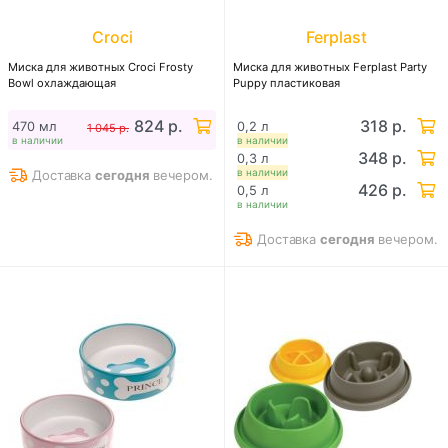
Croci
Ferplast
Миска для животных Сroci Frosty
Миска для животных Ferplast Party
Bowl охлаждающая
Puppy пластиковая
824 р.
318 р.
470 мл
0,2 л
1 045 р.
в наличии
в наличии
348 р.
0,3 л
в наличии
Доставка
сегодня
вечером.
426 р.
0,5 л
в наличии
Доставка
сегодня
вечером.