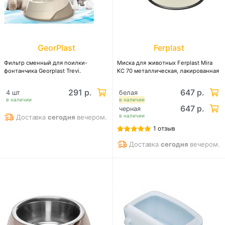
GeorPlast
Ferplast
Фильтр сменный для поилки-
Миска для животных Ferplast Mira
фонтанчика Georplast Trevi.
KC 70 металлическая, лакированная
291 р.
647 р.
4 шт
белая
в наличии
в наличии
647 р.
черная
в наличии
Доставка
сегодня
вечером.
1 отзыв
Доставка
сегодня
вечером.