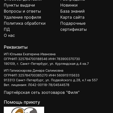
Пункты выдачи
Новинки
Вопросы и ответы
База знаний
Удаление профиля
Карта сайта
Политика обработки
Подарочные
ПД
сертификаты
О нас
Реквизиты
ИП Юльева Екатерина Ивановна
ОГРНИП 325784700188546 ИНН 783900370730
190109, г. Санкт-Петербург, ул. Курляндская д.4 кв.7
ИП Галиаскарова Динара Салимовна
ОГРНИП 325784700385270 ИНН 560915115633
913313 Санкт-Петербург, ул. Подвойского д.28, к.1 кв 557
Вет. лицензия: Л042-00118-78/04544578
Партнёрская сеть зоотоваров "Филя"
Помощь приюту