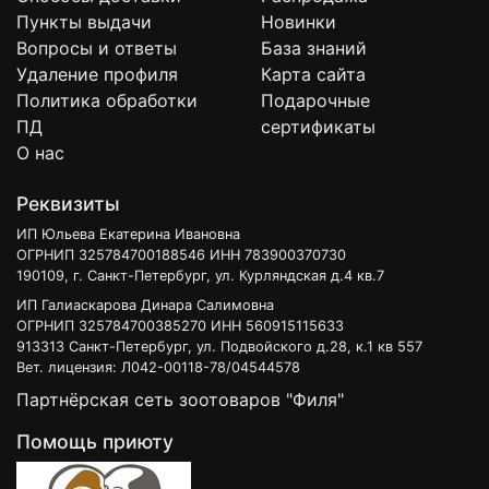
Пункты выдачи
Новинки
Вопросы и ответы
База знаний
Удаление профиля
Карта сайта
Политика обработки
Подарочные
ПД
сертификаты
О нас
Реквизиты
ИП Юльева Екатерина Ивановна
ОГРНИП 325784700188546 ИНН 783900370730
190109, г. Санкт-Петербург, ул. Курляндская д.4 кв.7
ИП Галиаскарова Динара Салимовна
ОГРНИП 325784700385270 ИНН 560915115633
913313 Санкт-Петербург, ул. Подвойского д.28, к.1 кв 557
Вет. лицензия: Л042-00118-78/04544578
Партнёрская сеть зоотоваров "Филя"
Помощь приюту