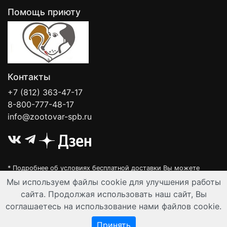
Помощь приюту
Контакты
+7 (812) 363-47-17
8-800-777-48-17
info@zootovar-spb.ru
* Подробнее об условиях бесплатной доставки Вы можете
узнать на нашей
интерактивной карте
.
Мы используем файлы cookie для улучшения работы
Интернет-зоомагазин "Филя". Контент на сайте предназначен для
сайта. Продолжая использовать наш сайт, Вы
лиц старше 16 лет. Все данные представленные на сайте
соглашаетесь на использование нами файлов cookie.
регулируются публичной офертой.
© Все права защищены 2008-2026 г.
Принять
Разработка и автоматизация:
Ангелы-АйТи