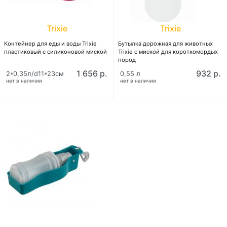
Trixie
Trixie
Контейнер для еды и воды Trixie
Бутылка дорожная для животных
пластиковый с силиконовой миской
Trixie с миской для короткомордых
пород
1 656 р.
932 р.
2*0,35л/d11*23см
0,55 л
нет в наличии
нет в наличии