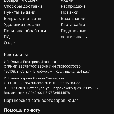
Возврат и обмен
Акции
Способы доставки
Распродажа
Пункты выдачи
Новинки
Вопросы и ответы
База знаний
Удаление профиля
Карта сайта
Политика обработки
Подарочные
ПД
сертификаты
О нас
Реквизиты
ИП Юльева Екатерина Ивановна
ОГРНИП 325784700188546 ИНН 783900370730
190109, г. Санкт-Петербург, ул. Курляндская д.4 кв.7
ИП Галиаскарова Динара Салимовна
ОГРНИП 325784700385270 ИНН 560915115633
913313 Санкт-Петербург, ул. Подвойского д.28, к.1 кв 557
Вет. лицензия: Л042-00118-78/04544578
Партнёрская сеть зоотоваров "Филя"
Помощь приюту