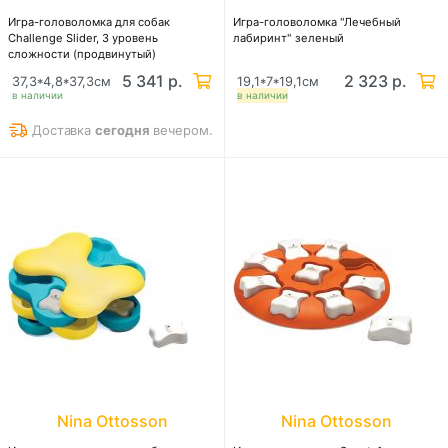
Игра-головоломка для собак
Игра-головоломка "Лечебный
Challenge Slider, 3 уровень
лабиринт" зеленый
сложности (продвинутый)
5 341 р.
2 323 р.
37,3*4,8*37,3см
19,1*7*19,1см
в наличии
в наличии
Доставка
сегодня
вечером.
Nina Ottosson
Nina Ottosson