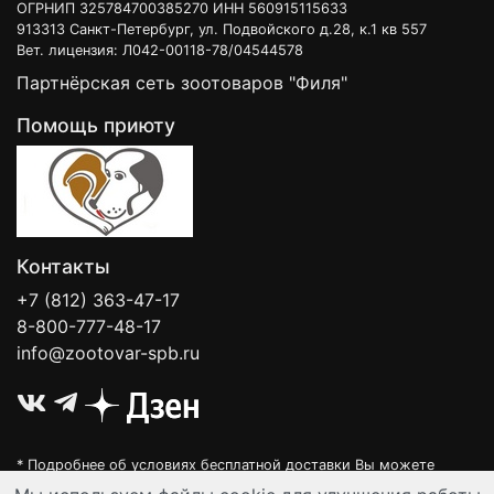
ОГРНИП 325784700385270 ИНН 560915115633
913313 Санкт-Петербург, ул. Подвойского д.28, к.1 кв 557
Вет. лицензия: Л042-00118-78/04544578
Партнёрская сеть зоотоваров "Филя"
Помощь приюту
Контакты
+7 (812) 363-47-17
8-800-777-48-17
info@zootovar-spb.ru
* Подробнее об условиях бесплатной доставки Вы можете
узнать на нашей
интерактивной карте
.