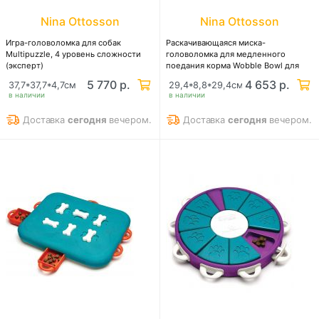
Nina Ottosson
Nina Ottosson
Игра-головоломка для собак
Раскачивающаяся миска-
Multipuzzle, 4 уровень сложности
головоломка для медленного
(эксперт)
поедания корма Wobble Bowl для
собак
5 770 р.
4 653 р.
37,7*37,7*4,7см
29,4*8,8*29,4см
в наличии
в наличии
Доставка
сегодня
вечером.
Доставка
сегодня
вечером.