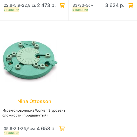
2 473 р.
3 624 р.
22,8*5,9*22,8 см
33*33*5см
в наличии
в наличии
Nina Ottosson
Игра-головоломка Worker, 3 уровень
сложности (продвинутый)
4 653 р.
35,6*3,1*35,6см
в наличии