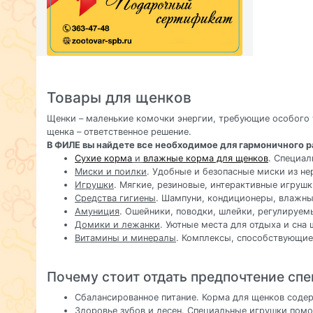
Товары для щенков
Щенки – маленькие комочки энергии, требующие особого 
щенка – ответственное решение.
В ФИЛЕ вы найдете все необходимое для гармоничного р
Сухие корма
и
влажные корма для щенков
. Специал
Миски и поилки
. Удобные и безопасные миски из н
Игрушки
. Мягкие, резиновые, интерактивные игрушк
Средства гигиены
. Шампуни, кондиционеры, влажны
Амуниция
. Ошейники, поводки, шлейки, регулируем
Домики и лежанки
. Уютные места для отдыха и сна 
Витамины и минералы
. Комплексы, способствующие
Почему стоит отдать предпочтение сп
Сбалансированное питание. Корма для щенков содер
Здоровье зубов и десен. Специальные игрушки помо