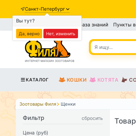
Санкт-Петербург
Вы тут?
База знаний
Пункты 
Да, верно
Нет, изменить
ИНТЕРНЕТ-МАГАЗИН ЗООТОВАРОВ
КОШКИ
КОТЯТА
С
КАТАЛОГ
Зоотовары Филя
Щенки
Фильтр
сбросить
Товар
Цена (руб)