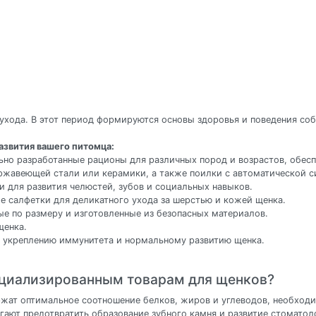
ухода. В этот период формируются основы здоровья и поведения со
азвития вашего питомца:
ьно разработанные рационы для различных пород и возрастов, обес
ержавеющей стали или керамики, а также поилки с автоматической с
и для развития челюстей, зубов и социальных навыков.
е салфетки для деликатного ухода за шерстью и кожей щенка.
ые по размеру и изготовленные из безопасных материалов.
щенка.
 укреплению иммунитета и нормальному развитию щенка.
ециализированным товарам для щенков?
жат оптимальное соотношение белков, жиров и углеводов, необходи
гают предотвратить образование зубного камня и развитие стоматол