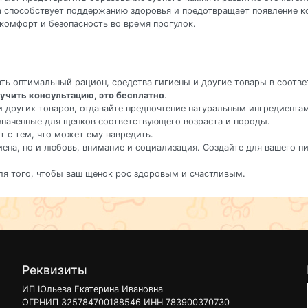
ка способствует поддержанию здоровья и предотвращает появление 
комфорт и безопасность во время прогулок.
ать оптимальный рацион, средства гигиены и другие товары в соот
учить консультацию, это бесплатно
.
и других товаров, отдавайте предпочтение натуральным ингредиента
значенные для щенков соответствующего возраста и породы.
ет с тем, что может ему навредить.
игиена, но и любовь, внимание и социализация. Создайте для вашего 
ля того, чтобы ваш щенок рос здоровым и счастливым.
Реквизиты
ИП Юльева Екатерина Ивановна
ОГРНИП 325784700188546 ИНН 783900370730