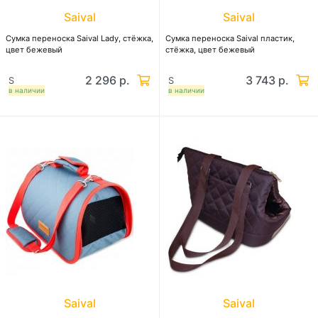
Saival
Saival
Сумка перeноска Saival Lady, стёжка,
Сумка перeноска Saival пластик,
цвет бежевый
стёжка, цвет бежевый
2 296 р.
3 743 р.
S
S
в наличии
в наличии
Saival
Saival