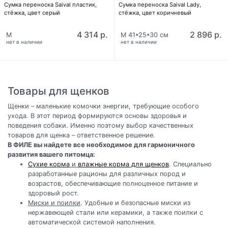
Сумка перeноска Saival пластик,
Сумка перeноска Saival Lady,
стёжка, цвет серый
стёжка, цвет коричневый
4 314 р.
2 896 р.
M
M 41*25*30 см
нет в наличии
нет в наличии
Товары для щенков
Щенки – маленькие комочки энергии, требующие особого
ухода. В этот период формируются основы здоровья и
поведения собаки. Именно поэтому выбор качественных
товаров для щенка – ответственное решение.
В ФИЛЕ вы найдете все необходимое для гармоничного
развития вашего питомца:
Сухие корма
и
влажные корма для щенков
. Специально
разработанные рационы для различных пород и
возрастов, обеспечивающие полноценное питание и
здоровый рост.
Миски и поилки
. Удобные и безопасные миски из
нержавеющей стали или керамики, а также поилки с
автоматической системой наполнения.