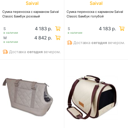
Saival
Saival
Сумка перeноска с карманом Saival
Сумка перeноска с карманом Saival
Classic Бамбук розовый
Classic Бамбук голубой
4 183 р.
4 183 р.
S
S
в наличии
в наличии
4 842 р.
M
в наличии
Доставка
сегодня
вечером.
Доставка
сегодня
вечером.