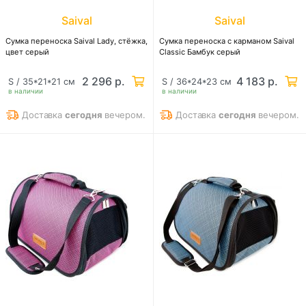
Saival
Saival
Сумка перeноска Saival Lady, стёжка,
Сумка перeноска с карманом Saival
цвет серый
Classic Бамбук серый
2 296 р.
4 183 р.
S / 35*21*21 см
S / 36*24*23 см
в наличии
в наличии
Доставка
сегодня
вечером.
Доставка
сегодня
вечером.