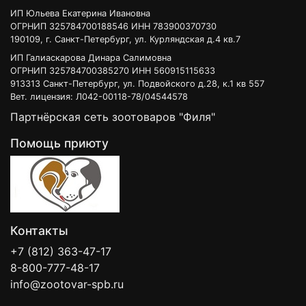
ИП Юльева Екатерина Ивановна
ОГРНИП 325784700188546 ИНН 783900370730
190109, г. Санкт-Петербург, ул. Курляндская д.4 кв.7
ИП Галиаскарова Динара Салимовна
ОГРНИП 325784700385270 ИНН 560915115633
913313 Санкт-Петербург, ул. Подвойского д.28, к.1 кв 557
Вет. лицензия: Л042-00118-78/04544578
Партнёрская сеть зоотоваров "Филя"
Помощь приюту
Контакты
+7 (812) 363-47-17
8-800-777-48-17
info@zootovar-spb.ru