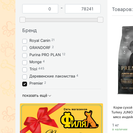
-
Товаров
Бренд
21
Royal Canin
2
GRANDORF
12
Purina PRO PLAN
4
Monge
445
Triol
4
Деревенские лакомства
2
Premier
показать ещё
Корм сухой
Turkey JUNI
мясо индей
кр
1 кг
в наличии