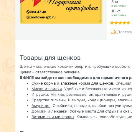
3 кг
в наличии
10 кг
в наличии
Достав
Товары для щенков
Щенки – маленькие комочки энергии, требующие особого 
щенка – ответственное решение.
В ФИЛЕ вы найдете все необходимое для гармоничного р
Сухие корма
и
влажные корма для щенков
. Специал
Миски и поилки
. Удобные и безопасные миски из н
Игрушки
. Мягкие, резиновые, интерактивные игрушк
Средства гигиены
. Шампуни, кондиционеры, влажны
Амуниция
. Ошейники, поводки, шлейки, регулируем
Домики и лежанки
. Уютные места для отдыха и сна 
Витамины и минералы
. Комплексы, способствующие