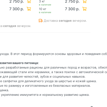
2 750 р.
2 750 р.
3 кг
в наличии
7 300 р.
7 300 р.
10 кг
в наличии
Доставка
сегодня
вечером.
ка
сегодня
вечером.
ухода. В этот период формируются основы здоровья и поведения со
азвития вашего питомца:
ьно разработанные рационы для различных пород и возрастов, обес
ержавеющей стали или керамики, а также поилки с автоматической с
и для развития челюстей, зубов и социальных навыков.
е салфетки для деликатного ухода за шерстью и кожей щенка.
ые по размеру и изготовленные из безопасных материалов.
щенка.
 укреплению иммунитета и нормальному развитию щенка.