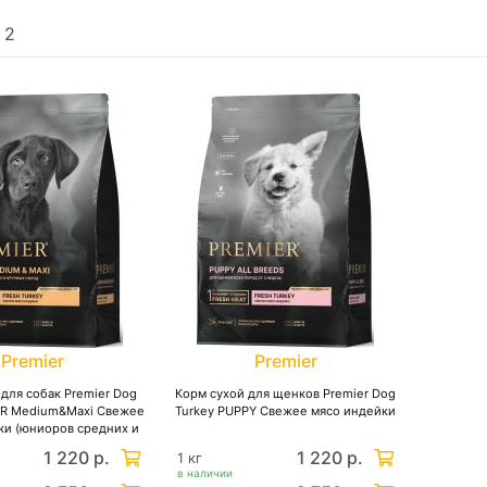
:
2
Premier
Premier
 для собак Premier Dog
Корм сухой для щенков Premier Dog
OR Medium&Maxi Свежее
Turkey PUPPY Свежее мясо индейки
ки (юниоров средних и
упных пород)
1 220 р.
1 220 р.
1 кг
в наличии