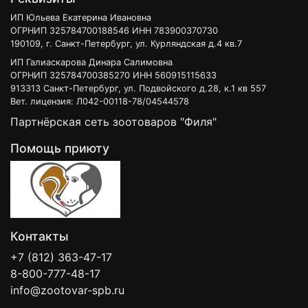
ИП Юльева Екатерина Ивановна
ОГРНИП 325784700188546 ИНН 783900370730
190109, г. Санкт-Петербург, ул. Курляндская д.4 кв.7
ИП Галиаскарова Динара Салимовна
ОГРНИП 325784700385270 ИНН 560915115633
913313 Санкт-Петербург, ул. Подвойского д.28, к.1 кв 557
Вет. лицензия: Л042-00118-78/04544578
Партнёрская сеть зоотоваров "Филя"
Помощь приюту
Контакты
+7 (812) 363-47-17
8-800-777-48-17
info@zootovar-spb.ru