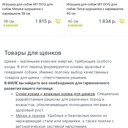
Игрушка для собак MY DOG для
Игрушка для собак MY DOG для
собак Мишка-шуршалка с
собак Лиса-шуршалка с кармашком
кармашком 38 см
40 см
1 815 р.
1 834 р.
38 см
40 см
в наличии
в наличии
Товары для щенков
Щенки – маленькие комочки энергии, требующие особого
ухода. В этот период формируются основы здоровья и
поведения собаки. Именно поэтому выбор качественных
товаров для щенка – ответственное решение.
В ФИЛЕ вы найдете все необходимое для гармоничного
развития вашего питомца:
Сухие корма
и
влажные корма для щенков
. Специально
разработанные рационы для различных пород и
возрастов, обеспечивающие полноценное питание и
здоровый рост.
Миски и поилки
. Удобные и безопасные миски из
нержавеющей стали или керамики, а также поилки с
автоматической системой наполнения.