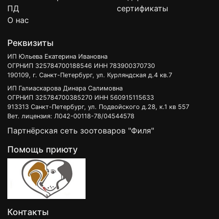
ПД
сертификаты
О нас
Реквизиты
ИП Юльева Екатерина Ивановна
ОГРНИП 325784700188546 ИНН 783900370730
190109, г. Санкт-Петербург, ул. Курляндская д.4 кв.7
ИП Галиаскарова Динара Салимовна
ОГРНИП 325784700385270 ИНН 560915115633
913313 Санкт-Петербург, ул. Подвойского д.28, к.1 кв 557
Вет. лицензия: Л042-00118-78/04544578
Партнёрская сеть зоотоваров "Филя"
Помощь приюту
Контакты