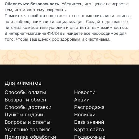
Обеспечьте безопасность
. Убедитесь, что щенок не играет с
тем, что может ему навредить.
Помните, что забота о щенке – это не только питание и гигиена,
но и любовь, внимание и социализация. Создайте для вашего
питомца комфортные условия и он ответит вам взаимностью.
В интернет-магазине ФИЛЯ вы найдете все необходимое для
того, чтобы ваш щенок рос здоровым и счастливым.
Для клиентов
Способы оплаты
Новости
Возврат и обмен
Акции
Способы доставки
Распродажа
Пункты выдачи
Новинки
Вопросы и ответы
База знаний
Удаление профиля
Карта сайта
Политика обработки
Подарочные