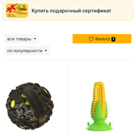
Купить подарочный сертификат
все товары
Фильтр
1
по популярности