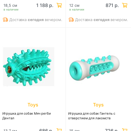
1 188 р.
871 р.
18,5 см
12 см
в наличии
в наличии
Доставка
сегодня
вечером.
Доставка
сегодня
вечером.
Toys
Toys
Игрушка для собак Мяч регби
Игрушка для собак Гантель с
Дентал
отверстием для лакомств
686 р.
726 р.
13,7 см
15 см