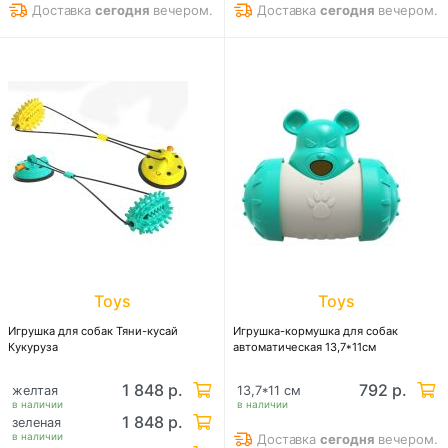
Доставка
сегодня
вечером.
Доставка
сегодня
вечером.
Toys
Toys
Игрушка для собак Тяни-кусай
Игрушка-кормушка для собак
Кукуруза
автоматическая 13,7*11см
1 848 р.
792 р.
желтая
13,7*11 см
в наличии
в наличии
1 848 р.
зеленая
в наличии
Доставка
сегодня
вечером.