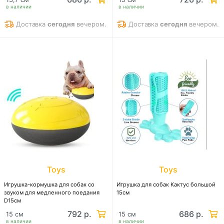
в наличии
в наличии
Доставка
сегодня
вечером.
Доставка
сегодня
вечером.
Toys
Toys
Игрушка-кормушка для собак со
Игрушка для собак Кактус большой
звуком для медленного поедания
15см
D15см
792 р.
686 р.
15 см
15 см
в наличии
в наличии