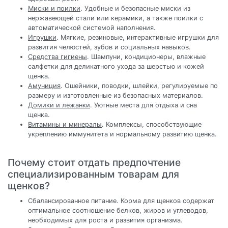
Миски и поилки
. Удобные и безопасные миски из
нержавеющей стали или керамики, а также поилки с
автоматической системой наполнения.
Игрушки
. Мягкие, резиновые, интерактивные игрушки для
развития челюстей, зубов и социальных навыков.
Средства гигиены
. Шампуни, кондиционеры, влажные
салфетки для деликатного ухода за шерстью и кожей
щенка.
Амуниция
. Ошейники, поводки, шлейки, регулируемые по
размеру и изготовленные из безопасных материалов.
Домики и лежанки
. Уютные места для отдыха и сна
щенка.
Витамины и минералы
. Комплексы, способствующие
укреплению иммунитета и нормальному развитию щенка.
Почему стоит отдать предпочтение
специализированным товарам для
щенков?
Сбалансированное питание. Корма для щенков содержат
оптимальное соотношение белков, жиров и углеводов,
необходимых для роста и развития организма.