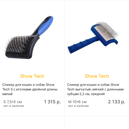
Show Tech
Show Tech
Сликер для кошек и собак Show
Сликер для кошек и собак Show
Tech S с иголками двойной длины
Tech выгнутый, мягкий с длинными
малый
зубцам 2,2 см, средний
1 315 р.
2 133 р.
S 7,5*5 см
M 10*6 см
нет в наличии
нет в наличии