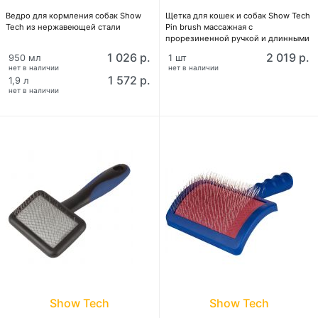
Ведро для кормления собак Show
Щетка для кошек и собак Show Tech
Tech из нержавеющей стали
Pin brush массажная с
прорезиненной ручкой и длинными
шпильками 2,5см
1 026 р.
2 019 р.
950 мл
1 шт
нет в наличии
нет в наличии
1 572 р.
1,9 л
нет в наличии
Show Tech
Show Tech