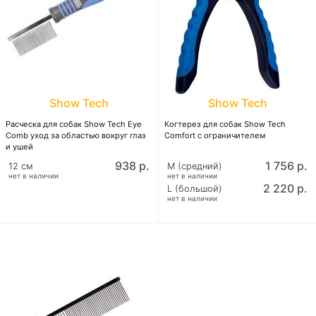
Show Tech
Show Tech
Расческа для собак Show Tech Eye
Когтерез для собак Show Tech
Comb уход за областью вокруг глаз
Comfort с ограничителем
и ушей
938 р.
1 756 р.
12 см
M (средний)
нет в наличии
нет в наличии
2 220 р.
L (большой)
нет в наличии