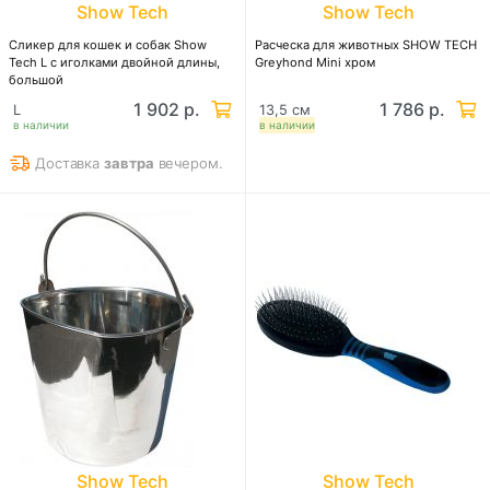
Show Tech
Show Tech
Сликер для кошек и собак Show
Расческа для животных SHOW TECH
Tech L с иголками двойной длины,
Greyhond Mini хром
большой
1 902 р.
1 786 р.
L
13,5 см
в наличии
в наличии
Доставка
завтра
вечером.
Show Tech
Show Tech