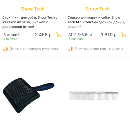
Show Tech
Show Tech
Стриппинг для собак Show Tech с
Сликер для кошек и собак Show
жесткой шертью, 8 ножей с
Tech M с иголками двойной длины,
деревянной ручкой
средний
2 458 р.
1 610 р.
8 лезвий
M 11,5*8,5см
в наличии
в наличии
Доставка
завтра
вечером.
Доставка
завтра
вечером.