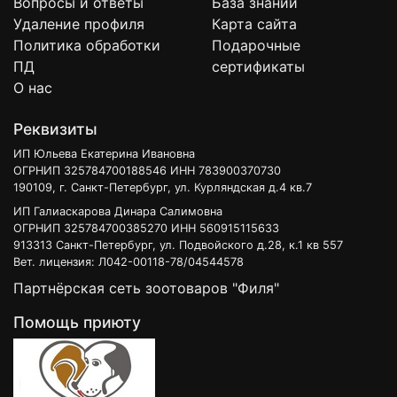
Вопросы и ответы
База знаний
Удаление профиля
Карта сайта
Политика обработки
Подарочные
ПД
сертификаты
О нас
Реквизиты
ИП Юльева Екатерина Ивановна
ОГРНИП 325784700188546 ИНН 783900370730
190109, г. Санкт-Петербург, ул. Курляндская д.4 кв.7
ИП Галиаскарова Динара Салимовна
ОГРНИП 325784700385270 ИНН 560915115633
913313 Санкт-Петербург, ул. Подвойского д.28, к.1 кв 557
Вет. лицензия: Л042-00118-78/04544578
Партнёрская сеть зоотоваров "Филя"
Помощь приюту