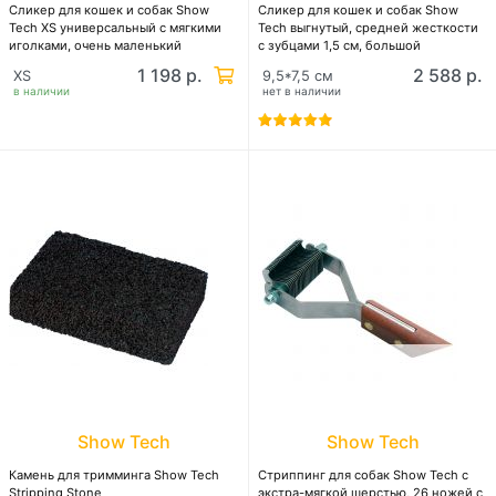
Сликер для кошек и собак Show
Сликер для кошек и собак Show
Tech XS универсальный с мягкими
Tech выгнутый, средней жесткости
иголками, очень маленький
с зубцами 1,5 см, большой
1 198 р.
2 588 р.
XS
9,5*7,5 см
в наличии
нет в наличии
Show Tech
Show Tech
Камень для тримминга Show Tech
Стриппинг для собак Show Tech с
Stripping Stone
экстра-мягкой шерстью, 26 ножей с