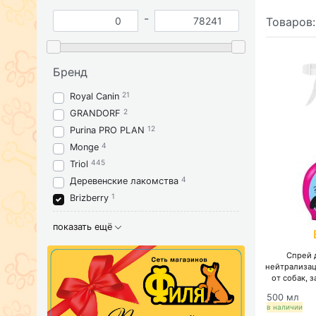
-
Товаров
Бренд
21
Royal Canin
2
GRANDORF
12
Purina PRO PLAN
4
Monge
445
Triol
4
Деревенские лакомства
1
Brizberry
показать ещё
Спрей д
нейтрализац
от собак, з
500 мл
в наличии