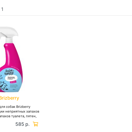
:
1
Brizberry
ля собак Brizberry
ии неприятных запахов
апахов туалета, пятен,
меток
585 р.