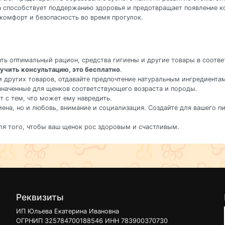
ка способствует поддержанию здоровья и предотвращает появление 
комфорт и безопасность во время прогулок.
ать оптимальный рацион, средства гигиены и другие товары в соот
учить консультацию, это бесплатно
.
и других товаров, отдавайте предпочтение натуральным ингредиента
значенные для щенков соответствующего возраста и породы.
ет с тем, что может ему навредить.
игиена, но и любовь, внимание и социализация. Создайте для вашего 
ля того, чтобы ваш щенок рос здоровым и счастливым.
Реквизиты
ИП Юльева Екатерина Ивановна
ОГРНИП 325784700188546 ИНН 783900370730