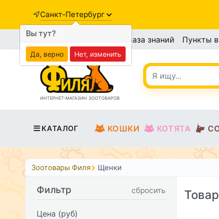
Санкт-Петербург
Вы тут?
База знаний
Пункты 
Да, верно
Нет, изменить
ИНТЕРНЕТ-МАГАЗИН ЗООТОВАРОВ
КОШКИ
КОТЯТА
С
КАТАЛОГ
Зоотовары Филя
Щенки
Фильтр
сбросить
Товар
Цена (руб)