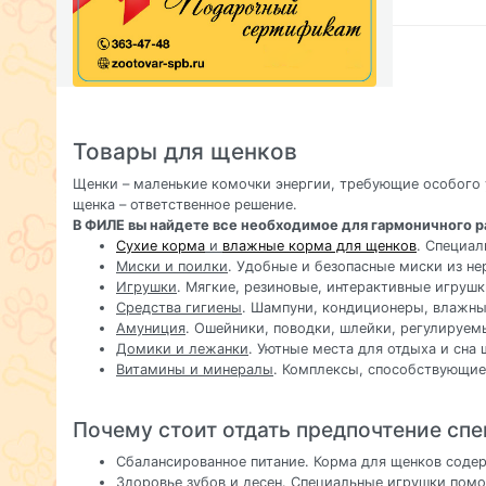
Товары для щенков
Щенки – маленькие комочки энергии, требующие особого 
щенка – ответственное решение.
В ФИЛЕ вы найдете все необходимое для гармоничного р
Сухие корма
и
влажные корма для щенков
. Специал
Миски и поилки
. Удобные и безопасные миски из н
Игрушки
. Мягкие, резиновые, интерактивные игрушк
Средства гигиены
. Шампуни, кондиционеры, влажны
Амуниция
. Ошейники, поводки, шлейки, регулируем
Домики и лежанки
. Уютные места для отдыха и сна 
Витамины и минералы
. Комплексы, способствующие
Почему стоит отдать предпочтение сп
Сбалансированное питание. Корма для щенков содер
Здоровье зубов и десен. Специальные игрушки помо