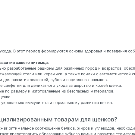
ухода. В этот период формируются основы здоровья и поведения со
азвития вашего питомца:
ьно разработанные рационы для различных пород и возрастов, обес
ержавеющей стали или керамики, а также поилки с автоматической с
и для развития челюстей, зубов и социальных навыков.
е салфетки для деликатного ухода за шерстью и кожей щенка.
ые по размеру и изготовленные из безопасных материалов.
щенка.
 укреплению иммунитета и нормальному развитию щенка.
ециализированным товарам для щенков?
жат оптимальное соотношение белков, жиров и углеводов, необходи
гают предотвратить образование зубного камня и развитие стоматол