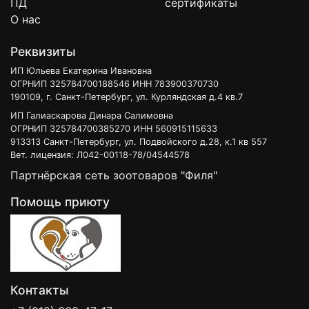
ПД
сертификаты
О нас
Реквизиты
ИП Юльева Екатерина Ивановна
ОГРНИП 325784700188546 ИНН 783900370730
190109, г. Санкт-Петербург, ул. Курляндская д.4 кв.7
ИП Галиаскарова Динара Салимовна
ОГРНИП 325784700385270 ИНН 560915115633
913313 Санкт-Петербург, ул. Подвойского д.28, к.1 кв 557
Вет. лицензия: Л042-00118-78/04544578
Партнёрская сеть зоотоваров "Филя"
Помощь приюту
Контакты