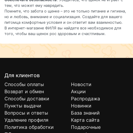
тем, что может ему навредить.
Помните, что забота о щенке – это не только питание и гигиена,
но и любовь, внимание и социализация. Создайте для вашего
питомца комфортные условия и он ответит вам взаимностью.
В интернет-магазине ФИЛЯ вы найдете все необходимое для
того, чтобы ваш щенок рос здоровым и счастливым.
Для клиентов
Способы оплаты
Новости
Возврат и обмен
Акции
Способы доставки
Распродажа
Пункты выдачи
Новинки
Вопросы и ответы
База знаний
Удаление профиля
Карта сайта
Политика обработки
Подарочные