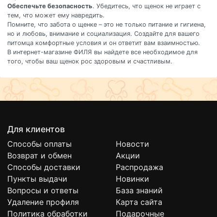
Обеспечьте безопасность
. Убедитесь, что щенок не играет с
тем, что может ему навредить.
Помните, что забота о щенке – это не только питание и гигиена,
но и любовь, внимание и социализация. Создайте для вашего
питомца комфортные условия и он ответит вам взаимностью.
В интернет-магазине ФИЛЯ вы найдете все необходимое для
того, чтобы ваш щенок рос здоровым и счастливым.
Для клиентов
Способы оплаты
Новости
Возврат и обмен
Акции
Способы доставки
Распродажа
Пункты выдачи
Новинки
Вопросы и ответы
База знаний
Удаление профиля
Карта сайта
Политика обработки
Подарочные