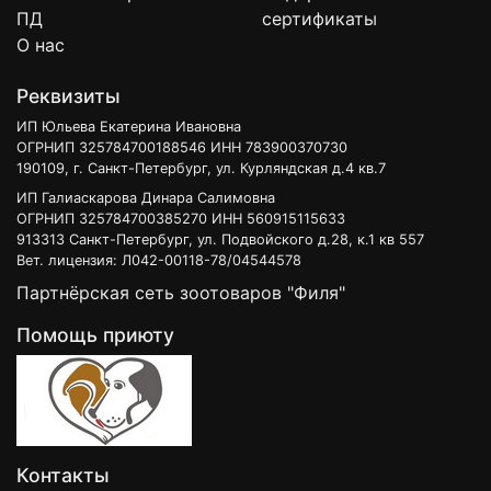
ПД
сертификаты
О нас
Реквизиты
ИП Юльева Екатерина Ивановна
ОГРНИП 325784700188546 ИНН 783900370730
190109, г. Санкт-Петербург, ул. Курляндская д.4 кв.7
ИП Галиаскарова Динара Салимовна
ОГРНИП 325784700385270 ИНН 560915115633
913313 Санкт-Петербург, ул. Подвойского д.28, к.1 кв 557
Вет. лицензия: Л042-00118-78/04544578
Партнёрская сеть зоотоваров "Филя"
Помощь приюту
Контакты