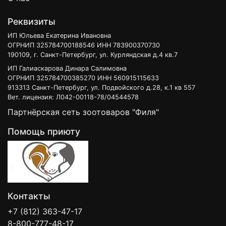
Реквизиты
ИП Юльева Екатерина Ивановна
ОГРНИП 325784700188546 ИНН 783900370730
190109, г. Санкт-Петербург, ул. Курляндская д.4 кв.7
ИП Галиаскарова Динара Салимовна
ОГРНИП 325784700385270 ИНН 560915115633
913313 Санкт-Петербург, ул. Подвойского д.28, к.1 кв 557
Вет. лицензия: Л042-00118-78/04544578
Партнёрская сеть зоотоваров "Филя"
Помощь приюту
Контакты
+7 (812) 363-47-17
8-800-777-48-17