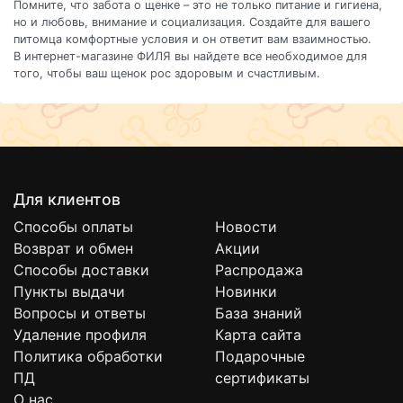
Помните, что забота о щенке – это не только питание и гигиена,
но и любовь, внимание и социализация. Создайте для вашего
питомца комфортные условия и он ответит вам взаимностью.
В интернет-магазине ФИЛЯ вы найдете все необходимое для
того, чтобы ваш щенок рос здоровым и счастливым.
Для клиентов
Способы оплаты
Новости
Возврат и обмен
Акции
Способы доставки
Распродажа
Пункты выдачи
Новинки
Вопросы и ответы
База знаний
Удаление профиля
Карта сайта
Политика обработки
Подарочные
ПД
сертификаты
О нас