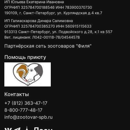
ИП Юльева Екатерина Ивановна
ОГРНИП 325784700188546 ИНН 783900370730
190109, г. Санкт-Петербург, ул. Курляндская д.4 кв.7
ИП Галиаскарова Динара Салимовна
ОГРНИП 325784700385270 ИНН 560915115633
913313 Санкт-Петербург, ул. Подвойского д.28, к.1 кв 557
Вет. лицензия: Л042-00118-78/04544578
Партнёрская сеть зоотоваров "Филя"
Помощь приюту
Контакты
+7 (812) 363-47-17
8-800-777-48-17
info@zootovar-spb.ru