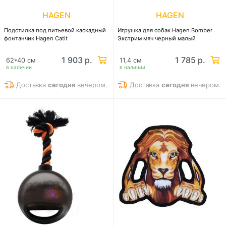
HAGEN
HAGEN
Подстилка под питьевой каскадный
Игрушка для собак Hagen Bomber
фонтанчик Hagen Catit
Экстрим мяч черный малый
1 903 р.
1 785 р.
62*40 см
11,4 см
в наличии
в наличии
Доставка
сегодня
вечером.
Доставка
сегодня
вечером.