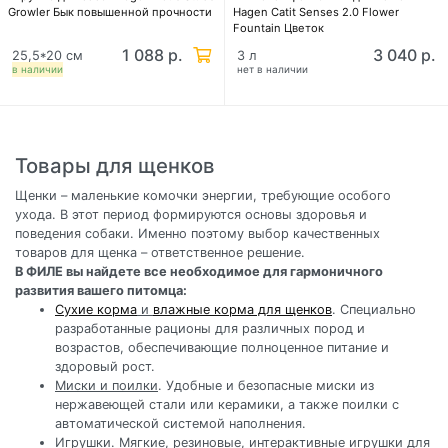
Growler Бык повышенной прочности
Hagen Catit Senses 2.0 Flower
Fountain Цветок
1 088 р.
3 040 р.
25,5*20 см
3 л
в наличии
нет в наличии
Товары для щенков
Щенки – маленькие комочки энергии, требующие особого
ухода. В этот период формируются основы здоровья и
поведения собаки. Именно поэтому выбор качественных
товаров для щенка – ответственное решение.
В ФИЛЕ вы найдете все необходимое для гармоничного
развития вашего питомца:
Сухие корма
и
влажные корма для щенков
. Специально
разработанные рационы для различных пород и
возрастов, обеспечивающие полноценное питание и
здоровый рост.
Миски и поилки
. Удобные и безопасные миски из
нержавеющей стали или керамики, а также поилки с
автоматической системой наполнения.
Игрушки
. Мягкие, резиновые, интерактивные игрушки для