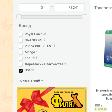
-
Товаров
Бренд
21
Royal Canin
2
GRANDORF
12
Purina PRO PLAN
4
Monge
445
Triol
4
Деревенские лакомства
18
Brit
показать ещё
Влажный к
пород Br
Воз
100 г
в наличии