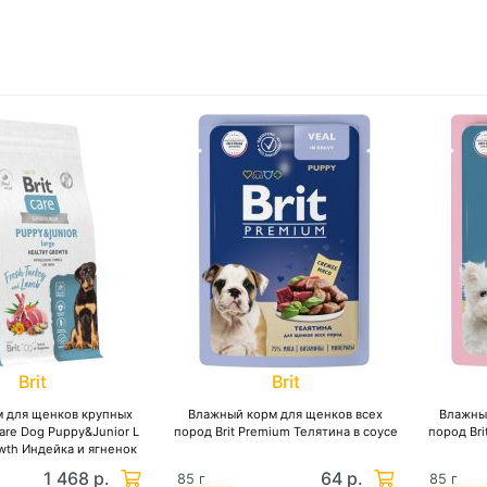
Brit
Brit
м для щенков крупных
Влажный корм для щенков всех
Влажны
Care Dog Puppy&Junior L
пород Brit Premium Телятина в соусе
пород Bri
owth Индейка и ягненок
1 468 р.
64 р.
85 г
85 г