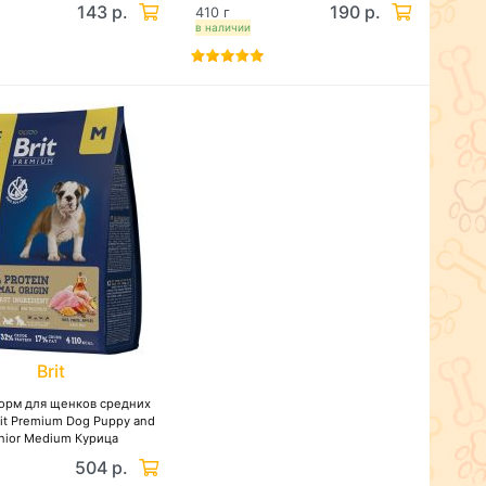
143 р.
190 р.
410 г
в наличии
Brit
орм для щенков средних
it Premium Dog Puppy and
nior Medium Курица
504 р.