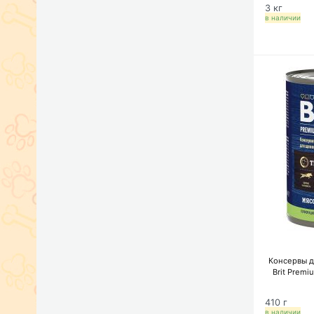
3 кг
в наличии
Консервы д
Brit Premi
410 г
в наличии