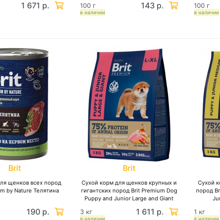
1 671 р.
143 р.
100 г
100 г
в наличии
в наличии
Brit
Brit
ля щенков всех пород
Сухой корм для щенков крупных и
Сухой к
um by Nature Телятина
гигантских пород Brit Premium Dog
пород Br
Puppy and Junior Large and Giant
Ju
Курица
190 р.
1 611 р.
3 кг
1 кг
в наличии
в наличии