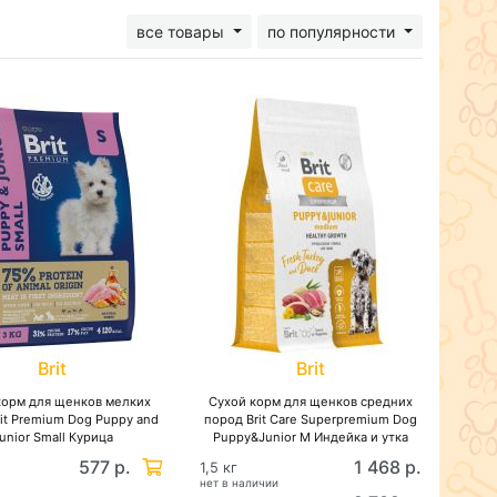
все товары
по популярности
Brit
Brit
корм для щенков мелких
Сухой корм для щенков средних
it Premium Dog Puppy and
пород Brit Care Superpremium Dog
unior Small Курица
Puppy&Junior M Индейка и утка
577 р.
1 468 р.
1,5 кг
нет в наличии