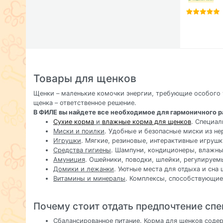
Товары для щенков
Щенки – маленькие комочки энергии, требующие особого 
щенка – ответственное решение.
В ФИЛЕ вы найдете все необходимое для гармоничного р
Сухие корма
и
влажные корма для щенков
. Специал
Миски и поилки
. Удобные и безопасные миски из н
Игрушки
. Мягкие, резиновые, интерактивные игрушк
Средства гигиены
. Шампуни, кондиционеры, влажны
Амуниция
. Ошейники, поводки, шлейки, регулируем
Домики и лежанки
. Уютные места для отдыха и сна 
Витамины и минералы
. Комплексы, способствующие
Почему стоит отдать предпочтение сп
Сбалансированное питание. Корма для щенков содер