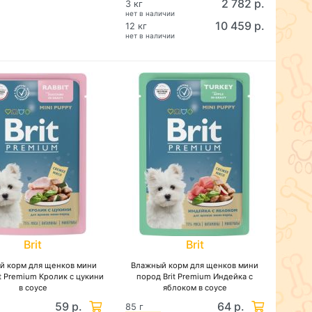
2 782 р.
3 кг
нет в наличии
10 459 р.
12 кг
нет в наличии
Brit
Brit
й корм для щенков мини
Влажный корм для щенков мини
t Premium Кролик с цукини
пород Brit Premium Индейка с
в соусе
яблоком в соусе
59 р.
64 р.
85 г