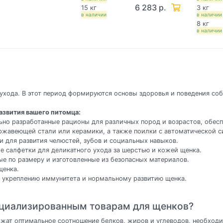
6 283 р.
15 кг
3 кг
в наличии
в наличии
8 кг
в наличии
ухода. В этот период формируются основы здоровья и поведения со
азвития вашего питомца:
ьно разработанные рационы для различных пород и возрастов, обес
ержавеющей стали или керамики, а также поилки с автоматической с
и для развития челюстей, зубов и социальных навыков.
е салфетки для деликатного ухода за шерстью и кожей щенка.
ые по размеру и изготовленные из безопасных материалов.
щенка.
 укреплению иммунитета и нормальному развитию щенка.
ециализированным товарам для щенков?
жат оптимальное соотношение белков, жиров и углеводов, необходи