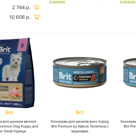
в наличии
в наличии
2 744 р.
10 606 р.
Brit
Brit
м для щенков мелких
Консервы для щенков всех пород
Консервы
 Premium Dog Puppy and
Brit Premium by Nature Телятина с
Brit P
or Small Курица
морковью