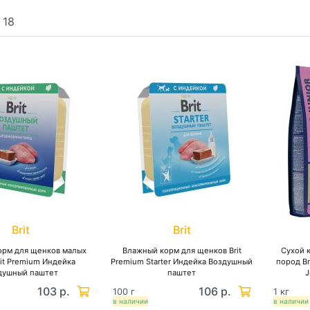
:
18
Brit
Brit
орм для щенков малых
Влажный корм для щенков Brit
Сухой 
it Premium Индейка
Premium Starter Индейка Воздушный
пород Br
душный паштет
паштет
J
103 р.
106 р.
100 г
1 кг
в наличии
в наличии