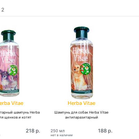
:
2
erba Vitae
Herba Vitae
тарный шампунь Herba
Шампунь для собак Herba Vitae
для щенков и котят
антипаразитарный
218 р.
188 р.
250 мл
и
нет в наличии