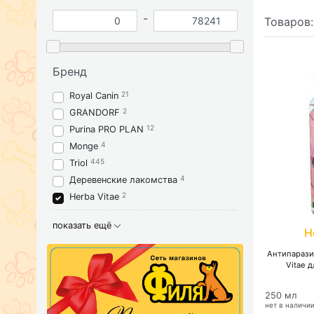
-
Товаров
Бренд
21
Royal Canin
2
GRANDORF
12
Purina PRO PLAN
4
Monge
445
Triol
4
Деревенские лакомства
2
Herba Vitae
показать ещё
H
Антипарази
Vitae 
250 мл
нет в наличи