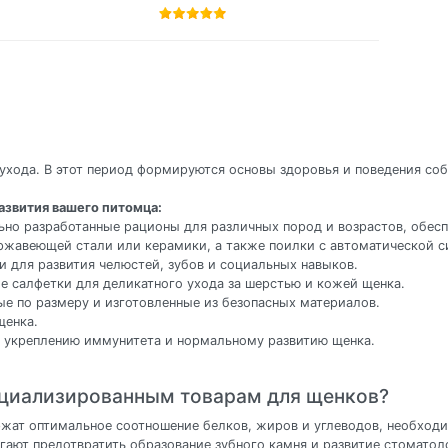
ухода. В этот период формируются основы здоровья и поведения со
азвития вашего питомца:
ьно разработанные рационы для различных пород и возрастов, обес
ержавеющей стали или керамики, а также поилки с автоматической с
и для развития челюстей, зубов и социальных навыков.
е салфетки для деликатного ухода за шерстью и кожей щенка.
ые по размеру и изготовленные из безопасных материалов.
щенка.
 укреплению иммунитета и нормальному развитию щенка.
ециализированным товарам для щенков?
жат оптимальное соотношение белков, жиров и углеводов, необходи
гают предотвратить образование зубного камня и развитие стоматол