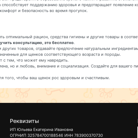
ка способствует поддержанию здоровья и предотвращает появление 
комфорт и безопасность во время прогулок.
ать оптимальный рацион, средства гигиены и другие товары в соот
учить консультацию, это бесплатно
.
и других товаров, отдавайте предпочтение натуральным ингредиента
значенные для щенков соответствующего возраста и породы.
ет с тем, что может ему навредить.
игиена, но и любовь, внимание и социализация. Создайте для вашего 
ля того, чтобы ваш щенок рос здоровым и счастливым.
Реквизиты
ИП Юльева Екатерина Ивановна
ОГРНИП 325784700188546 ИНН 783900370730