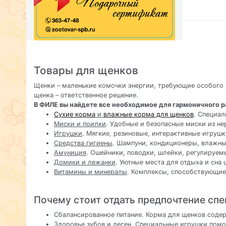
Товары для щенков
Щенки – маленькие комочки энергии, требующие особого 
щенка – ответственное решение.
В ФИЛЕ вы найдете все необходимое для гармоничного р
Сухие корма
и
влажные корма для щенков
. Специал
Миски и поилки
. Удобные и безопасные миски из н
Игрушки
. Мягкие, резиновые, интерактивные игрушк
Средства гигиены
. Шампуни, кондиционеры, влажны
Амуниция
. Ошейники, поводки, шлейки, регулируем
Домики и лежанки
. Уютные места для отдыха и сна 
Витамины и минералы
. Комплексы, способствующие
Почему стоит отдать предпочтение сп
Сбалансированное питание. Корма для щенков содер
Здоровье зубов и десен. Специальные игрушки помо