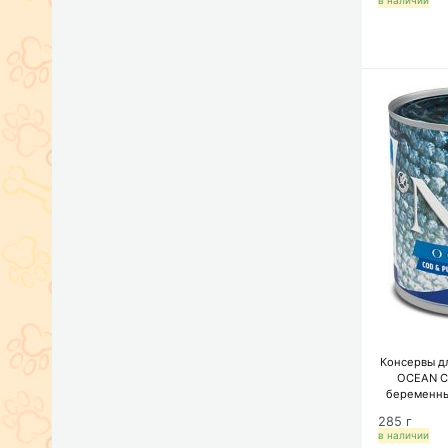
в наличии
т
Консервы д
OCEAN C
беременны
треской и
285 г
в наличии