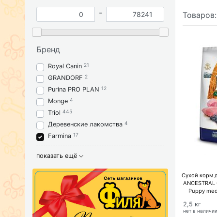
-
Товаров
Бренд
21
Royal Canin
2
GRANDORF
12
Purina PRO PLAN
4
Monge
445
Triol
4
Деревенские лакомства
17
Farmina
показать ещё
Сухой корм 
ANCESTRAL G
Puppy med
крупных
2,5 кг
спельтой
нет в наличи
н