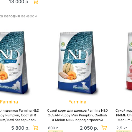
13 000 р.
ка
сегодня
вечером.
Farmina
Farmina
для щенков Farmina N&D
Сухой корм для щенков Farmina N&D
Сухой ко
y Pumpkin, Codfish &
OCEAN Puppy Mini Pumpkin, Codfish
PRIME Ch
ium/Maxi беззерновой
& Melon мини пород с треской
Medium 
еменных и кормящих
тыквой и дыней, беззерновой
пород
5 800 р.
2 050 р.
800 г
2,5 кг
крупных пород треска,