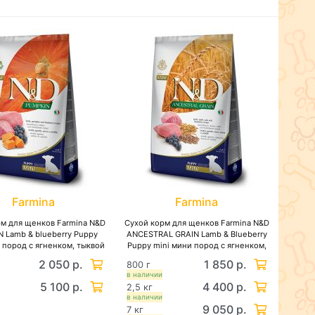
Farmina
Farmina
рм для щенков Farmina N&D
Сухой корм для щенков Farmina N&D
 Lamb & blueberry Puppy
ANCESTRAL GRAIN Lamb & Blueberry
 пород с ягненком, тыквой
Puppy mini мини пород с ягненком,
ерникой, беззерновой
спельтой, овсом и черникой,
2 050 р.
1 850 р.
800 г
низкозерновой
в наличии
5 100 р.
4 400 р.
2,5 кг
в наличии
9 050 р.
7 кг