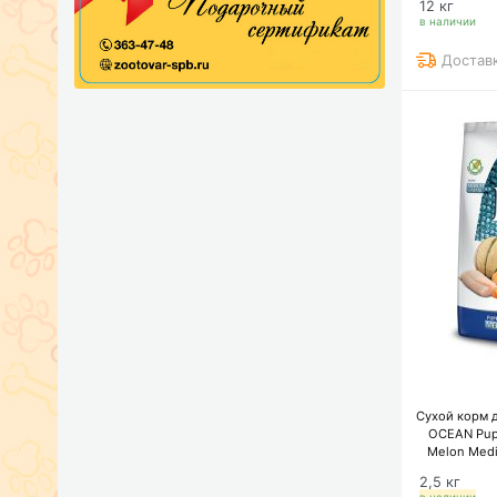
12 кг
в наличии
Достав
Сухой корм 
OCEAN Pupp
Melon Med
для бер
2,5 кг
средних и 