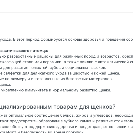
ухода. В этот период формируются основы здоровья и поведения со
азвития вашего питомца:
ьно разработанные рационы для различных пород и возрастов, обес
ержавеющей стали или керамики, а также поилки с автоматической с
и для развития челюстей, зубов и социальных навыков.
е салфетки для деликатного ухода за шерстью и кожей щенка.
ые по размеру и изготовленные из безопасных материалов.
щенка.
 укреплению иммунитета и нормальному развитию щенка.
ециализированным товарам для щенков?
жат оптимальное соотношение белков, жиров и углеводов, необходи
гают предотвратить образование зубного камня и развитие стоматол
ка способствует поддержанию здоровья и предотвращает появление 
комфорт и безопасность во время прогулок.