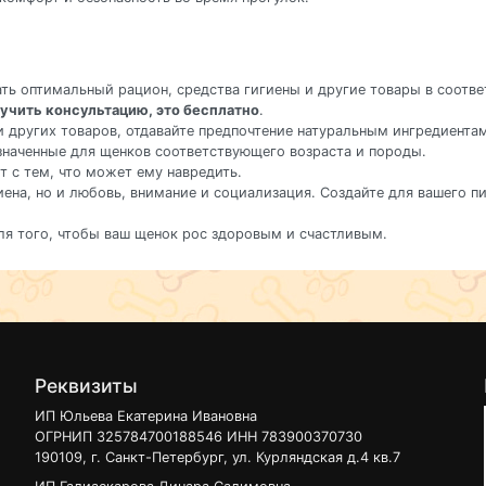
ать оптимальный рацион, средства гигиены и другие товары в соот
учить консультацию, это бесплатно
.
и других товаров, отдавайте предпочтение натуральным ингредиента
значенные для щенков соответствующего возраста и породы.
ет с тем, что может ему навредить.
игиена, но и любовь, внимание и социализация. Создайте для вашего 
ля того, чтобы ваш щенок рос здоровым и счастливым.
Реквизиты
ИП Юльева Екатерина Ивановна
ОГРНИП 325784700188546 ИНН 783900370730
190109, г. Санкт-Петербург, ул. Курляндская д.4 кв.7