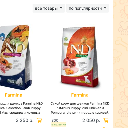
все товары
по популярности
Farmina
Farmina
рм для щенков Farmina N&D
Сухой корм для щенков Farmina N&D
ical Selection Lamb Puppy
PUMPKIN Puppy Mini Chicken &
Maxi средних и крупных
Pomegranate мини пород с курицей,
пород, с ягненком
гранатом и тыквой, беззерновой
3 250 р.
2 050 р.
800 г
в наличии