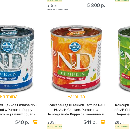
в наличии
в наличии
ыква и дыня
5 800 р.
2,5 кг
нет в наличии
Farmina
Farmina
ля щенков Farmina N&D
Консервы для щенков Farmina N&D
Консервы
od & Pumpkin Puppy
PUMKIN Chicken, Pumpkin &
PRIME Ch
х и кормящих собак с
Pomegranate Puppy беременных и
беремен
 тыквой, беззерновые
кормящих собак с курицей, тыквой и
курицей
540 р.
541 р.
285 г
285 г
гранатом, беззерновые
в наличии
в наличии