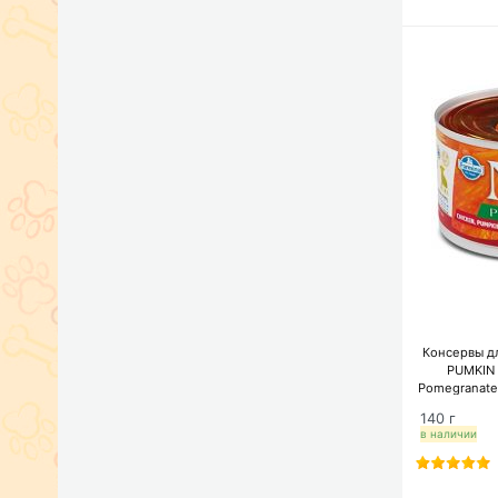
Консервы д
PUMKIN 
Pomegranate
с тыквой,
140 г
б
в наличии