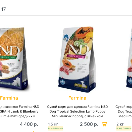
:
17
Farmina
Farmina
для щенков Farmina N&D
Сухой корм для щенков Farmina N&D
Сухой ко
RAIN Lamb & Blueberry
Dog Tropical Selection Lamb Puppy
Dog Trop
ium & maxi средних и
Mini мелких пород, с ягненком
Medium&
 пород с ягненком,
4 400 р.
2 500 р.
1,5 кг
2 кг
, овсом и черникой,
и
в наличии
в наличии
изкозерновой