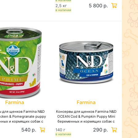
в наличии
5 800 р.
2,5 кг
в наличии
Farmina
Farmina
 для щенков Farmina N&D
Консервы для щенков Farmina N&D
icken & Pomegranate puppy
OCEAN Cod & Pumpkin Puppy Mini
ных и кормящих собак с
беременных и кормящих собак с
 и гранатом, беззерновые
треской и тыквой, беззерновые
540 р.
290 р.
140 г
в наличии