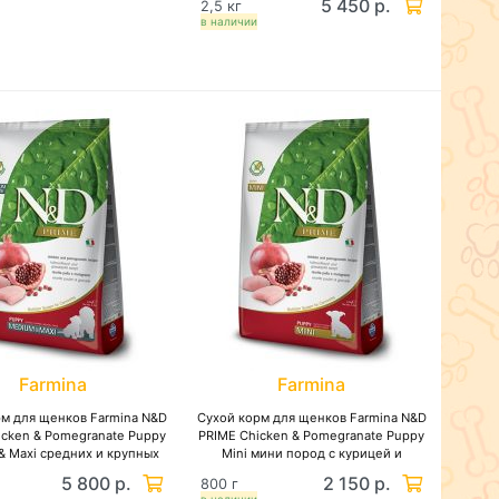
5 450 р.
2,5 кг
в наличии
Farmina
Farmina
рм для щенков Farmina N&D
Сухой корм для щенков Farmina N&D
icken & Pomegranate Puppy
PRIME Chicken & Pomegranate Puppy
& Maxi средних и крупных
Mini мини пород с курицей и
 с курицей и гранатом,
гранатом, беззерновой
5 800 р.
2 150 р.
800 г
беззерновой