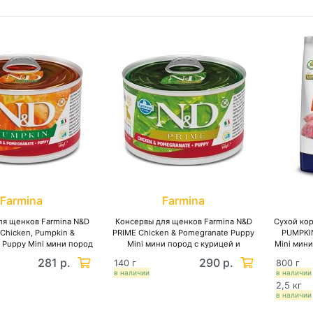
Farmina
Farmina
ля щенков Farmina N&D
Консервы для щенков Farmina N&D
Сухой ко
Chicken, Pumpkin &
PRIME Chicken & Pomegranate Puppy
PUMPKIN
 Puppy Mini мини пород
Mini мини пород с курицей и
Mini мини
 курицей и гранатом,
гранатом, беззерновые
и ч
281 р.
290 р.
140 г
800 г
еззерновые
в наличии
в наличии
2,5 кг
в наличии