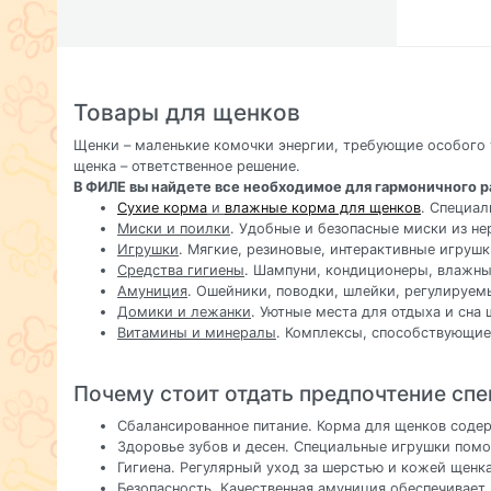
Товары для щенков
Щенки – маленькие комочки энергии, требующие особого 
щенка – ответственное решение.
В ФИЛЕ вы найдете все необходимое для гармоничного р
Сухие корма
и
влажные корма для щенков
. Специал
Миски и поилки
. Удобные и безопасные миски из н
Игрушки
. Мягкие, резиновые, интерактивные игрушк
Средства гигиены
. Шампуни, кондиционеры, влажны
Амуниция
. Ошейники, поводки, шлейки, регулируем
Домики и лежанки
. Уютные места для отдыха и сна 
Витамины и минералы
. Комплексы, способствующие
Почему стоит отдать предпочтение сп
Сбалансированное питание. Корма для щенков содер
Здоровье зубов и десен. Специальные игрушки помо
Гигиена. Регулярный уход за шерстью и кожей щен
Безопасность. Качественная амуниция обеспечивает 