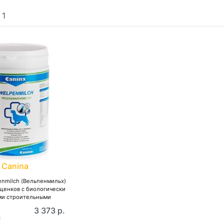
:
1
Canina
enmilch (Вельпенмильх)
щенков с биологически
и строительными
веществами
3 373 р.
и