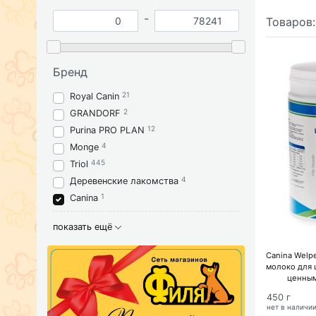
-
Товаров
Бренд
21
Royal Canin
2
GRANDORF
12
Purina PRO PLAN
4
Monge
445
Triol
4
Деревенские лакомства
1
Canina
показать ещё
Canina Welp
молоко для 
ценным
450 г
нет в наличи