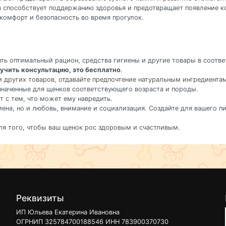
ка способствует поддержанию здоровья и предотвращает появление 
комфорт и безопасность во время прогулок.
ать оптимальный рацион, средства гигиены и другие товары в соот
учить консультацию, это бесплатно
.
и других товаров, отдавайте предпочтение натуральным ингредиента
значенные для щенков соответствующего возраста и породы.
ет с тем, что может ему навредить.
игиена, но и любовь, внимание и социализация. Создайте для вашего 
ля того, чтобы ваш щенок рос здоровым и счастливым.
Реквизиты
ИП Юльева Екатерина Ивановна
ОГРНИП 325784700188546 ИНН 783900370730