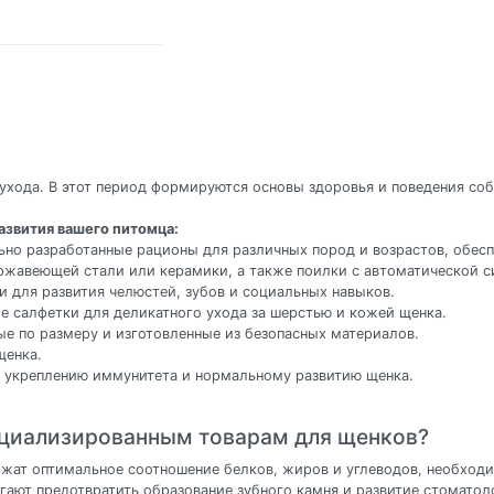
ухода. В этот период формируются основы здоровья и поведения со
азвития вашего питомца:
ьно разработанные рационы для различных пород и возрастов, обес
ержавеющей стали или керамики, а также поилки с автоматической с
и для развития челюстей, зубов и социальных навыков.
е салфетки для деликатного ухода за шерстью и кожей щенка.
ые по размеру и изготовленные из безопасных материалов.
щенка.
 укреплению иммунитета и нормальному развитию щенка.
ециализированным товарам для щенков?
жат оптимальное соотношение белков, жиров и углеводов, необходи
гают предотвратить образование зубного камня и развитие стоматол