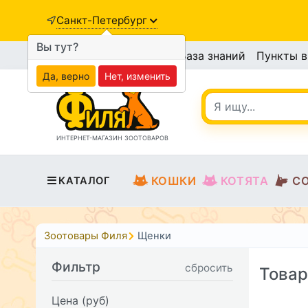
Санкт-Петербург
Вы тут?
База знаний
Пункты 
Да, верно
Нет, изменить
ИНТЕРНЕТ-МАГАЗИН ЗООТОВАРОВ
КОШКИ
КОТЯТА
С
КАТАЛОГ
Зоотовары Филя
Щенки
Фильтр
сбросить
Товар
Цена (руб)