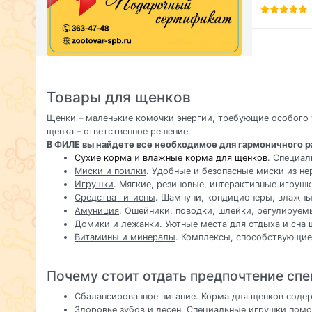
Товары для щенков
Щенки – маленькие комочки энергии, требующие особого 
щенка – ответственное решение.
В ФИЛЕ вы найдете все необходимое для гармоничного р
Сухие корма
и
влажные корма для щенков
. Специал
Миски и поилки
. Удобные и безопасные миски из н
Игрушки
. Мягкие, резиновые, интерактивные игрушк
Средства гигиены
. Шампуни, кондиционеры, влажны
Амуниция
. Ошейники, поводки, шлейки, регулируем
Домики и лежанки
. Уютные места для отдыха и сна 
Витамины и минералы
. Комплексы, способствующие
Почему стоит отдать предпочтение сп
Сбалансированное питание. Корма для щенков содер
Здоровье зубов и десен. Специальные игрушки помо