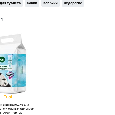
для туалета
совки
Коврики
недорогие
:
1
Triol
ки впитывающие для
ol с угольным фильтром
ипучках, черные