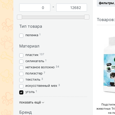
фильтры 
-
Товаров
Тип товара
1
пеленка
Материал
137
пластик
1
силикагель
34
нетканое волокно
7
полиэстер
3
текстиль
3
искусственный мех
1
уголь
показать ещё
Подстил
животных Tri
Бренд
на л