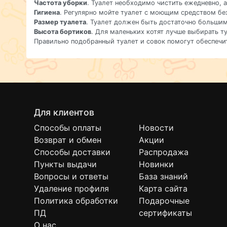
Частота уборки
. Туалет необходимо чистить ежедневно, а
Гигиена
. Регулярно мойте туалет с моющим средством бе
Размер туалета
. Туалет должен быть достаточно большим
Высота бортиков
. Для маленьких котят лучше выбирать т
Правильно подобранный туалет и совок помогут обеспечит
Для клиентов
Способы оплаты
Новости
Возврат и обмен
Акции
Способы доставки
Распродажа
Пункты выдачи
Новинки
Вопросы и ответы
База знаний
Удаление профиля
Карта сайта
Политика обработки
Подарочные
ПД
сертификаты
О нас