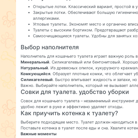
Открытые лотки. Классический вариант, простой в 
Закрытые лотки. Обеспечивают большую гигиеничнос
аллергиками.
Угловые туалеты. Экономят место и органично впис
Туалеты с высоким бортиком. Предотвращают разбр
Самоочищающиеся туалеты. Удобны для занятых хоз
Выбор наполнителя
Наполнитель для кошачьего туалета играет важную роль 
Минеральный
. Силикагелевый или бентонитовый. Хорошо
Натуральный
. Из древесных опилок, кукурузного крахма
Комкующийся
. Образует плотные комки, что облегчает у
Силикагелевый
. Быстро впитывает жидкость и запахи, н
Важно. Выбирайте наполнитель, который не вызывает алле
Совки для туалета. удобство уборки
Совок для кошачьего туалета – незаменимый инструмент 
удобно лежит в руке и эффективно удаляет отходы.
Как приучить котенка к туалету?
Выберите подходящее место. Туалет должен находиться в 
Поставьте котенка в туалет после еды и сна. Хвалите коте
Важные моменты