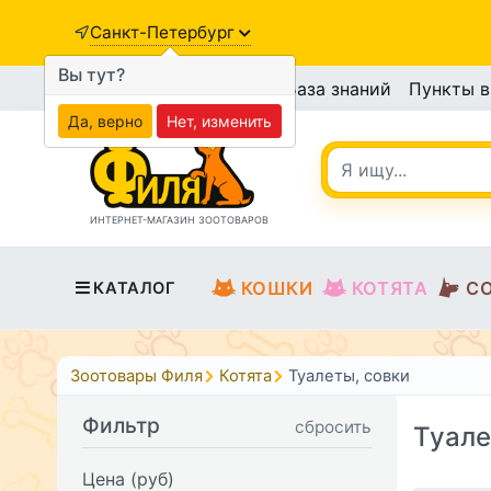
Санкт-Петербург
Вы тут?
База знаний
Пункты 
Да, верно
Нет, изменить
ИНТЕРНЕТ-МАГАЗИН ЗООТОВАРОВ
КОШКИ
КОТЯТА
С
КАТАЛОГ
Зоотовары Филя
Котята
Туалеты, совки
Фильтр
сбросить
Туале
Цена (руб)