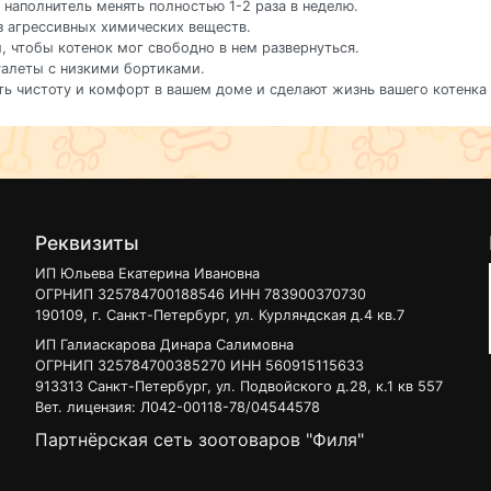
 наполнитель менять полностью 1-2 раза в неделю.
з агрессивных химических веществ.
, чтобы котенок мог свободно в нем развернуться.
уалеты с низкими бортиками.
ь чистоту и комфорт в вашем доме и сделают жизнь вашего котенка 
Реквизиты
ИП Юльева Екатерина Ивановна
ОГРНИП 325784700188546 ИНН 783900370730
190109, г. Санкт-Петербург, ул. Курляндская д.4 кв.7
ИП Галиаскарова Динара Салимовна
ОГРНИП 325784700385270 ИНН 560915115633
913313 Санкт-Петербург, ул. Подвойского д.28, к.1 кв 557
Вет. лицензия: Л042-00118-78/04544578
Партнёрская сеть зоотоваров "Филя"