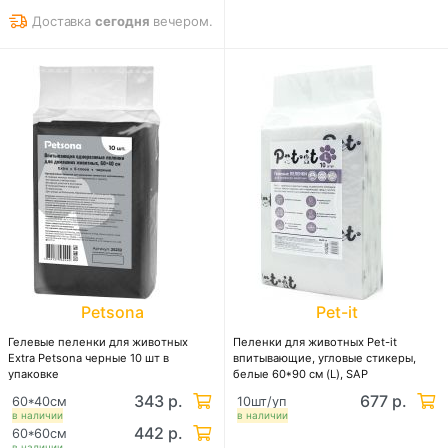
Доставка
сегодня
вечером.
Petsona
Pet-it
Гелевые пеленки для животных
Пеленки для животных Pet-it
Extra Petsona черные 10 шт в
впитывающие, угловые стикеры,
упаковке
белые 60*90 см (L), SAP
343 р.
677 р.
60*40см
10шт/уп
в наличии
в наличии
442 р.
60*60см
в наличии