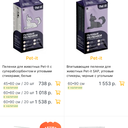
Pet-it
Pet-it
Пеленки для животных Pet-it с
Впитывающие пеленки для
суперабсорбентом и угловыми
животных Pet-it SAP, угловые
стикерами, белые
стикеры, черные с угольным
фильтром, 20 шт.
738 р.
1 553 р.
45*60 см / 20 шт
60*90 см
в наличии
в наличии
1 018 р.
60*60 см / 20 шт
в наличии
1 538 р.
60*90 см / 20 шт
в наличии