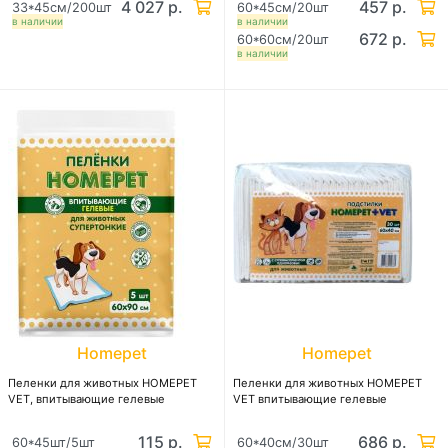
4 027 р.
457 р.
33*45см/200шт
60*45см/20шт
в наличии
в наличии
672 р.
60*60см/20шт
в наличии
Homepet
Homepet
Пеленки для животных HOMEPET
Пеленки для животных HOMEPET
VET, впитывающие гелевые
VET впитывающие гелевые
115 р.
686 р.
60*45шт/5шт
60*40см/30шт