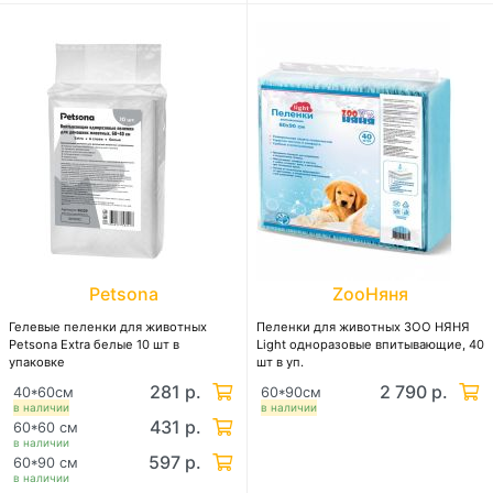
Petsona
ZooНяня
Гелевые пеленки для животных
Пеленки для животных ЗОО НЯНЯ
Petsona Extra белые 10 шт в
Light одноразовые впитывающие, 40
упаковке
шт в уп.
281 р.
2 790 р.
40*60см
60*90см
в наличии
в наличии
431 р.
60*60 см
в наличии
597 р.
60*90 см
в наличии