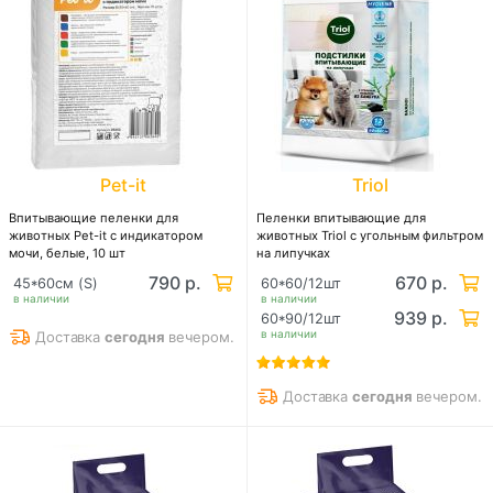
Pet-it
Triol
Впитывающие пеленки для
Пеленки впитывающие для
животных Pet-it с индикатором
животных Triol с угольным фильтром
мочи, белые, 10 шт
на липучках
790 р.
670 р.
45*60см (S)
60*60/12шт
в наличии
в наличии
939 р.
60*90/12шт
в наличии
Доставка
сегодня
вечером.
Доставка
сегодня
вечером.