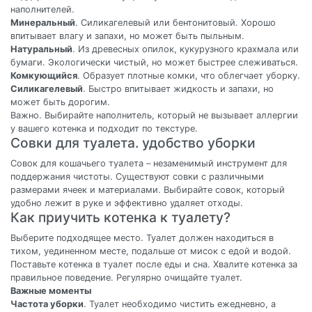
наполнителей.
Минеральный
. Силикагелевый или бентонитовый. Хорошо
впитывает влагу и запахи, но может быть пыльным.
Натуральный
. Из древесных опилок, кукурузного крахмала или
бумаги. Экологически чистый, но может быстрее слеживаться.
Комкующийся
. Образует плотные комки, что облегчает уборку.
Силикагелевый
. Быстро впитывает жидкость и запахи, но
может быть дорогим.
Важно. Выбирайте наполнитель, который не вызывает аллергии
у вашего котенка и подходит по текстуре.
Совки для туалета. удобство уборки
Совок для кошачьего туалета – незаменимый инструмент для
поддержания чистоты. Существуют совки с различными
размерами ячеек и материалами. Выбирайте совок, который
удобно лежит в руке и эффективно удаляет отходы.
Как приучить котенка к туалету?
Выберите подходящее место. Туалет должен находиться в
тихом, уединенном месте, подальше от мисок с едой и водой.
Поставьте котенка в туалет после еды и сна. Хвалите котенка за
правильное поведение. Регулярно очищайте туалет.
Важные моменты
Частота уборки
. Туалет необходимо чистить ежедневно, а