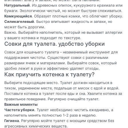
Натуральный
. Из древесных опилок, кукурузного крахмала или
бумаги. Экологически чистый, но может быстрее слеживаться.
Комкующийся
. Образует плотные комки, что облегчает уборку.
Силикагелевый
. Быстро впитывает жидкость и запахи, но
может быть дорогим.
Важно. Выбирайте наполнитель, который не вызывает аллергии
у вашего котенка и подходит по текстуре.
Совки для туалета. удобство уборки
Совок для кошачьего туалета – незаменимый инструмент для
поддержания чистоты. Существуют совки с различными
размерами ячеек и материалами. Выбирайте совок, который
удобно лежит в руке и эффективно удаляет отходы.
Как приучить котенка к туалету?
Выберите подходящее место. Туалет должен находиться в
тихом, уединенном месте, подальше от мисок с едой и водой.
Поставьте котенка в туалет после еды и сна. Хвалите котенка за
правильное поведение. Регулярно очищайте туалет.
Важные моменты
Частота уборки
. Туалет необходимо чистить ежедневно, а
наполнитель менять полностью 1-2 раза в неделю.
Гигиена
. Регулярно мойте туалет с моющим средством без
агрессивных химических веществ.