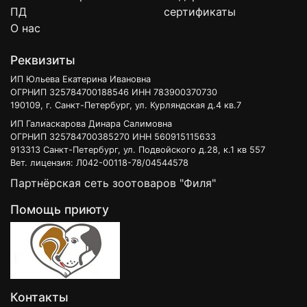
ПД
сертификаты
О нас
Реквизиты
ИП Юльева Екатерина Ивановна
ОГРНИП 325784700188546 ИНН 783900370730
190109, г. Санкт-Петербург, ул. Курляндская д.4 кв.7
ИП Галиаскарова Динара Салимовна
ОГРНИП 325784700385270 ИНН 560915115633
913313 Санкт-Петербург, ул. Подвойского д.28, к.1 кв 557
Вет. лицензия: Л042-00118-78/04544578
Партнёрская сеть зоотоваров "Филя"
Помощь приюту
Контакты