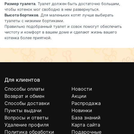
Размер туалета
. Туалет должен быть достаточно большим,
чтобы котенок мог свободно в нем развернуться.
Высота бортиков
. Для маленьких котят лучше выбирать
туалеты с низкими бортиками.
Правильно подобранный туалет и совок помогут обеспечить
чистоту и комфорт в вашем доме и сделают жизнь вашего
котенка более приятной.
Для клиентов
Способы оплаты
Новости
Возврат и обмен
Акции
Способы доставки
Распродажа
Пункты выдачи
Новинки
Вопросы и ответы
База знаний
Удаление профиля
Карта сайта
Политика обработки
Подарочные