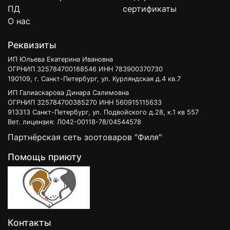
ПД
сертификаты
О нас
Реквизиты
ИП Юльева Екатерина Ивановна
ОГРНИП 325784700188546 ИНН 783900370730
190109, г. Санкт-Петербург, ул. Курляндская д.4 кв.7
ИП Галиаскарова Динара Салимовна
ОГРНИП 325784700385270 ИНН 560915115633
913313 Санкт-Петербург, ул. Подвойского д.28, к.1 кв 557
Вет. лицензия: Л042-00118-78/04544578
Партнёрская сеть зоотоваров "Филя"
Помощь приюту
Контакты