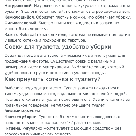
Натуральный
. Из древесных опилок, кукурузного крахмала или
бумаги. Экологически чистый, но может быстрее слеживаться.
Комкующийся
. Образует плотные комки, что облегчает уборку.
Силикагелевый
. Быстро впитывает жидкость и запахи, но
может быть дорогим.
Важно. Выбирайте наполнитель, который не вызывает аллергии
у вашего котенка и подходит по текстуре.
Совки для туалета. удобство уборки
Совок для кошачьего туалета – незаменимый инструмент для
поддержания чистоты. Существуют совки с различными
размерами ячеек и материалами. Выбирайте совок, который
удобно лежит в руке и эффективно удаляет отходы.
Как приучить котенка к туалету?
Выберите подходящее место. Туалет должен находиться в
тихом, уединенном месте, подальше от мисок с едой и водой.
Поставьте котенка в туалет после еды и сна. Хвалите котенка за
правильное поведение. Регулярно очищайте туалет.
Важные моменты
Частота уборки
. Туалет необходимо чистить ежедневно, а
наполнитель менять полностью 1-2 раза в неделю.
Гигиена
. Регулярно мойте туалет с моющим средством без
агрессивных химических веществ.