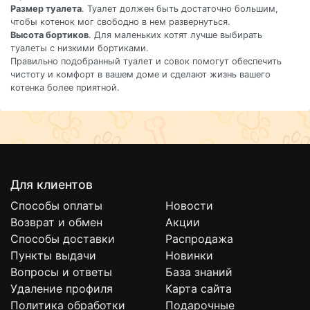
Размер туалета
. Туалет должен быть достаточно большим,
чтобы котенок мог свободно в нем развернуться.
Высота бортиков
. Для маленьких котят лучше выбирать
туалеты с низкими бортиками.
Правильно подобранный туалет и совок помогут обеспечить
чистоту и комфорт в вашем доме и сделают жизнь вашего
котенка более приятной.
Для клиентов
Способы оплаты
Новости
Возврат и обмен
Акции
Способы доставки
Распродажа
Пункты выдачи
Новинки
Вопросы и ответы
База знаний
Удаление профиля
Карта сайта
Политика обработки
Подарочные