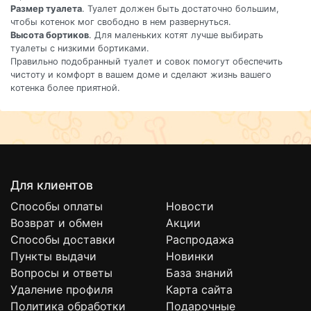
Размер туалета
. Туалет должен быть достаточно большим,
чтобы котенок мог свободно в нем развернуться.
Высота бортиков
. Для маленьких котят лучше выбирать
туалеты с низкими бортиками.
Правильно подобранный туалет и совок помогут обеспечить
чистоту и комфорт в вашем доме и сделают жизнь вашего
котенка более приятной.
Для клиентов
Способы оплаты
Новости
Возврат и обмен
Акции
Способы доставки
Распродажа
Пункты выдачи
Новинки
Вопросы и ответы
База знаний
Удаление профиля
Карта сайта
Политика обработки
Подарочные