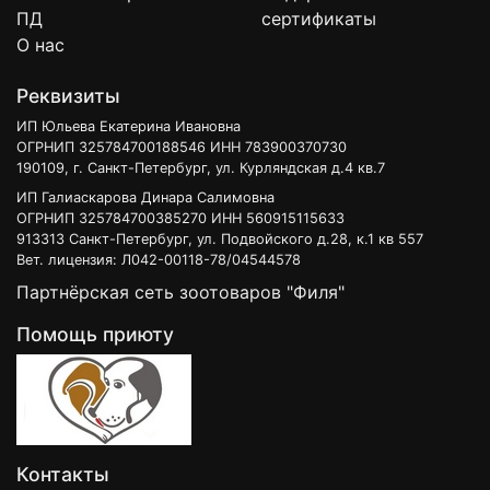
ПД
сертификаты
О нас
Реквизиты
ИП Юльева Екатерина Ивановна
ОГРНИП 325784700188546 ИНН 783900370730
190109, г. Санкт-Петербург, ул. Курляндская д.4 кв.7
ИП Галиаскарова Динара Салимовна
ОГРНИП 325784700385270 ИНН 560915115633
913313 Санкт-Петербург, ул. Подвойского д.28, к.1 кв 557
Вет. лицензия: Л042-00118-78/04544578
Партнёрская сеть зоотоваров "Филя"
Помощь приюту
Контакты