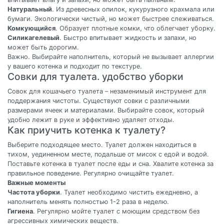
Натуральный
. Из древесных опилок, кукурузного крахмала или
бумаги. Экологически чистый, но может быстрее слеживаться.
Комкующийся
. Образует плотные комки, что облегчает уборку.
Силикагелевый
. Быстро впитывает жидкость и запахи, но
может быть дорогим.
Важно. Выбирайте наполнитель, который не вызывает аллергии
у вашего котенка и подходит по текстуре.
Совки для туалета. удобство уборки
Совок для кошачьего туалета – незаменимый инструмент для
поддержания чистоты. Существуют совки с различными
размерами ячеек и материалами. Выбирайте совок, который
удобно лежит в руке и эффективно удаляет отходы.
Как приучить котенка к туалету?
Выберите подходящее место. Туалет должен находиться в
тихом, уединенном месте, подальше от мисок с едой и водой.
Поставьте котенка в туалет после еды и сна. Хвалите котенка за
правильное поведение. Регулярно очищайте туалет.
Важные моменты
Частота уборки
. Туалет необходимо чистить ежедневно, а
наполнитель менять полностью 1-2 раза в неделю.
Гигиена
. Регулярно мойте туалет с моющим средством без
агрессивных химических веществ.