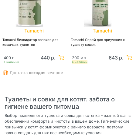
Tamachi
Tamachi
Tamachi Ликвидатор запахов для
Tamachi Спрей для приучения к
кошачьих туалетов
туалету кошек
440 р.
643 р.
400 г
200 мл
в наличии
в наличии
Доставка
сегодня
вечером.
Туалеты и совки для котят. забота о
гигиене вашего питомца
Выбор правильного туалета и совка для котенка – важный шаг в
обеспечении комфорта и чистоты в вашем доме. Гигиенические
привычки у котят формируются с раннего возраста, поэтому
важно создать для них все необходимые условия.