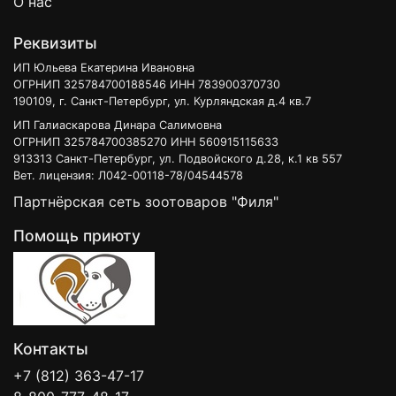
О нас
Реквизиты
ИП Юльева Екатерина Ивановна
ОГРНИП 325784700188546 ИНН 783900370730
190109, г. Санкт-Петербург, ул. Курляндская д.4 кв.7
ИП Галиаскарова Динара Салимовна
ОГРНИП 325784700385270 ИНН 560915115633
913313 Санкт-Петербург, ул. Подвойского д.28, к.1 кв 557
Вет. лицензия: Л042-00118-78/04544578
Партнёрская сеть зоотоваров "Филя"
Помощь приюту
Контакты
+7 (812) 363-47-17