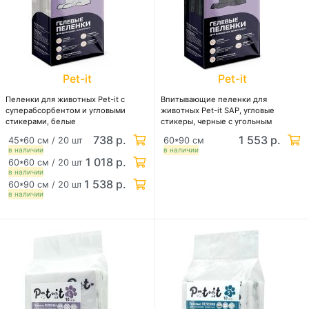
Pet-it
Pet-it
Пеленки для животных Pet-it с
Впитывающие пеленки для
суперабсорбентом и угловыми
животных Pet-it SAP, угловые
стикерами, белые
стикеры, черные с угольным
фильтром, 20 шт.
738 р.
1 553 р.
45*60 см / 20 шт
60*90 см
в наличии
в наличии
1 018 р.
60*60 см / 20 шт
в наличии
1 538 р.
60*90 см / 20 шт
в наличии