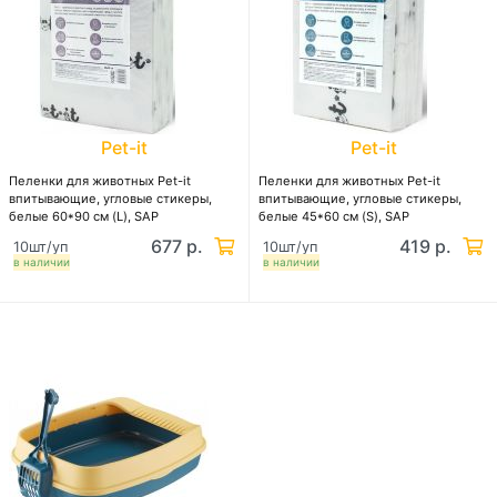
Pet-it
Pet-it
Пеленки для животных Pet-it
Пеленки для животных Pet-it
впитывающие, угловые стикеры,
впитывающие, угловые стикеры,
белые 60*90 см (L), SAP
белые 45*60 см (S), SAP
677 р.
419 р.
10шт/уп
10шт/уп
в наличии
в наличии