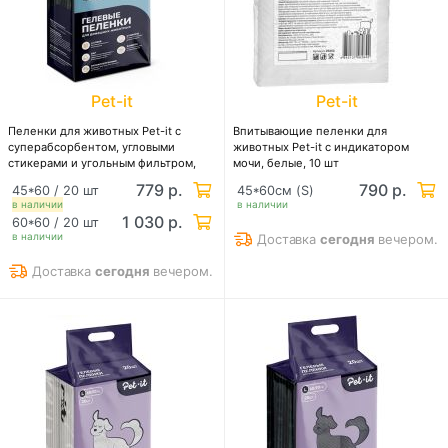
Pet-it
Pet-it
Пеленки для животных Pet-it с
Впитывающие пеленки для
суперабсорбентом, угловыми
животных Pet-it с индикатором
стикерами и угольным фильтром,
мочи, белые, 10 шт
черные
779 р.
790 р.
45*60 / 20 шт
45*60см (S)
в наличии
в наличии
1 030 р.
60*60 / 20 шт
в наличии
Доставка
сегодня
вечером.
Доставка
сегодня
вечером.