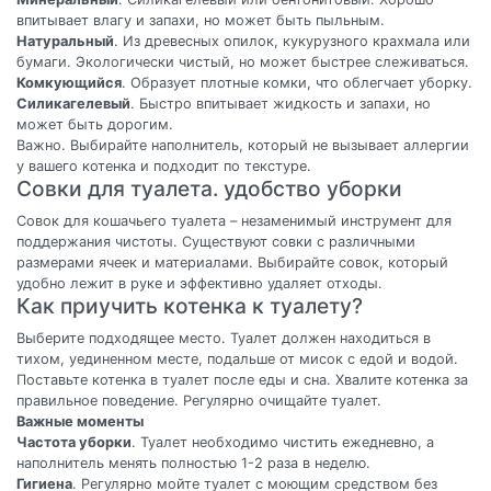
впитывает влагу и запахи, но может быть пыльным.
Натуральный
. Из древесных опилок, кукурузного крахмала или
бумаги. Экологически чистый, но может быстрее слеживаться.
Комкующийся
. Образует плотные комки, что облегчает уборку.
Силикагелевый
. Быстро впитывает жидкость и запахи, но
может быть дорогим.
Важно. Выбирайте наполнитель, который не вызывает аллергии
у вашего котенка и подходит по текстуре.
Совки для туалета. удобство уборки
Совок для кошачьего туалета – незаменимый инструмент для
поддержания чистоты. Существуют совки с различными
размерами ячеек и материалами. Выбирайте совок, который
удобно лежит в руке и эффективно удаляет отходы.
Как приучить котенка к туалету?
Выберите подходящее место. Туалет должен находиться в
тихом, уединенном месте, подальше от мисок с едой и водой.
Поставьте котенка в туалет после еды и сна. Хвалите котенка за
правильное поведение. Регулярно очищайте туалет.
Важные моменты
Частота уборки
. Туалет необходимо чистить ежедневно, а
наполнитель менять полностью 1-2 раза в неделю.
Гигиена
. Регулярно мойте туалет с моющим средством без