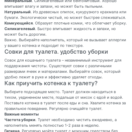
Минеральный
. Силикагелевый или бентонитовый. Хорошо
впитывает влагу и запахи, но может быть пыльным.
Натуральный
. Из древесных опилок, кукурузного крахмала или
бумаги. Экологически чистый, но может быстрее слеживаться.
Комкующийся
. Образует плотные комки, что облегчает уборку.
Силикагелевый
. Быстро впитывает жидкость и запахи, но
может быть дорогим.
Важно. Выбирайте наполнитель, который не вызывает аллергии
у вашего котенка и подходит по текстуре.
Совки для туалета. удобство уборки
Совок для кошачьего туалета – незаменимый инструмент для
поддержания чистоты. Существуют совки с различными
размерами ячеек и материалами. Выбирайте совок, который
удобно лежит в руке и эффективно удаляет отходы.
Как приучить котенка к туалету?
Выберите подходящее место. Туалет должен находиться в
тихом, уединенном месте, подальше от мисок с едой и водой.
Поставьте котенка в туалет после еды и сна. Хвалите котенка за
правильное поведение. Регулярно очищайте туалет.
Важные моменты
Частота уборки
. Туалет необходимо чистить ежедневно, а
наполнитель менять полностью 1-2 раза в неделю.
Гигиена
. Регулярно мойте туалет с моющим средством без